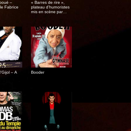
boué –
« Barres de rire »,
le Fabrice
plateau d’humoristes
mis en scène par
Yazid Aït Hamoudi
Gijol – A
Booder