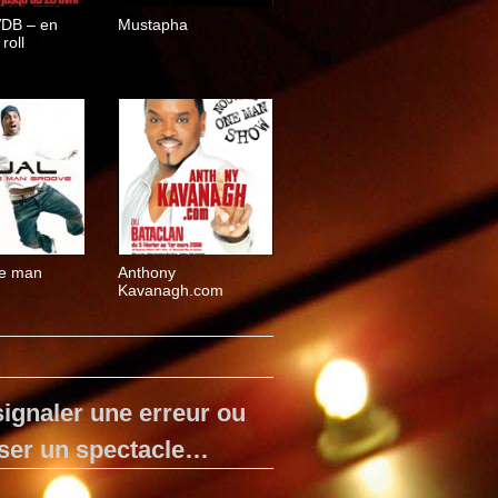
DB – en
Mustapha
roll
ne man
Anthony
Kavanagh.com
ignaler une erreur ou
ser un spectacle…