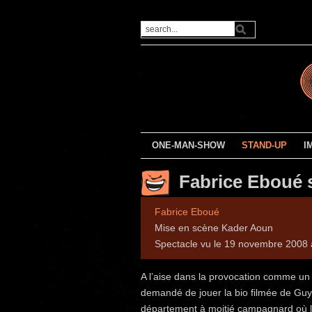
ONE-MAN-SHOW
STAND-UP
I
Fabrice Eboué 
Fabrice Eboué
Mise en scène Kader Aoun
Spectacle vu le 19 novembre 2008
A l’aise dans la provocation comme un
demandé de jouer la bio filmée de Guy
département à moitié campagnard où l