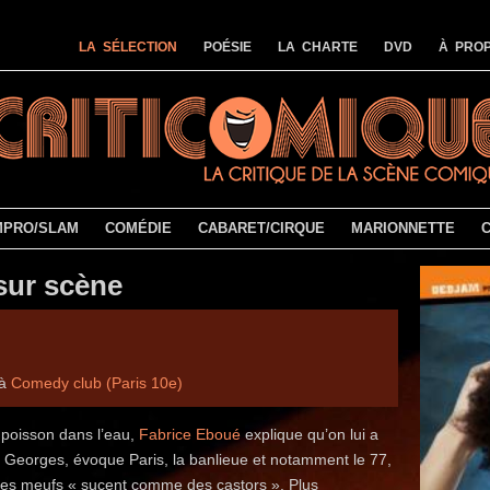
LA SÉLECTION
POÉSIE
LA CHARTE
DVD
À PROP
MPRO/SLAM
COMÉDIE
CABARET/CIRQUE
MARIONNETTE
sur scène
 à
Comedy club (Paris 10e)
 poisson dans l’eau,
Fabrice Eboué
explique qu’on lui a
 Georges, évoque Paris, la banlieue et notamment le 77,
es meufs « sucent comme des castors ». Plus