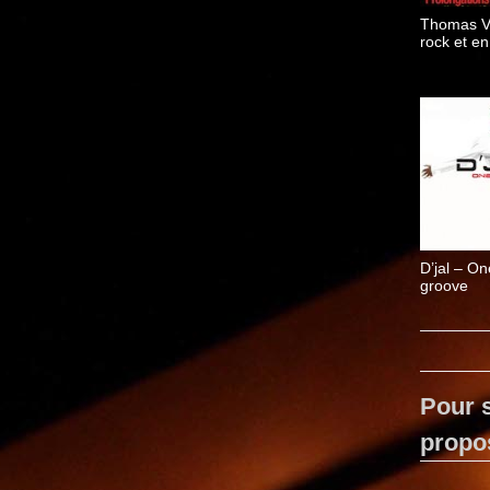
Thomas V
rock et en 
D’jal – O
groove
Pour s
propo