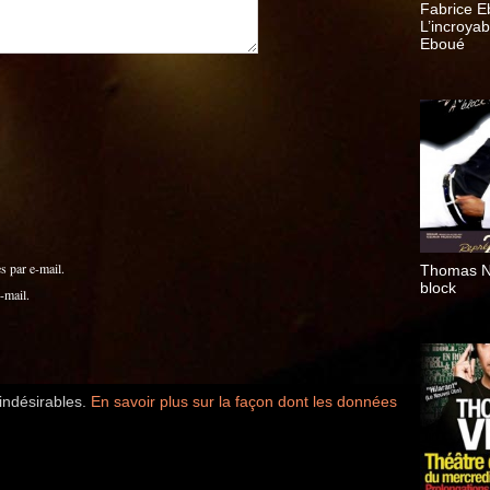
Fabrice E
L’incroyab
Eboué
 par e-mail.
Thomas N’
block
-mail.
 indésirables.
En savoir plus sur la façon dont les données