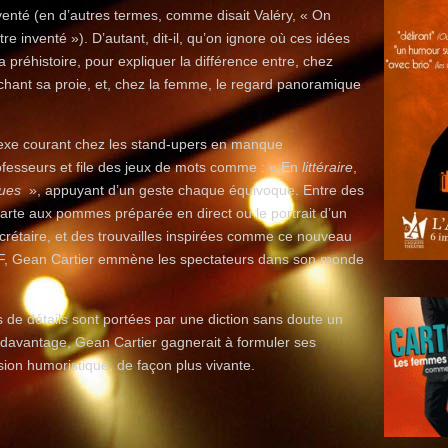
nventé (en d’autres termes, comme disait Valéry, « On
tre inventé »). D’autant, dit-il, qu’on ignore où ces idées
a préhistoire, pour expliquer la différence entre, chez
chant sa proie, et, chez la femme, le regard panoramique
lexe courant chez les stand-upers en manque
rofesseurs et file des jeux de mots comme : « En
littéraire
,
ques
», appuyant d’un geste chaque équivoque. Entre des
arte aux pommes préparée en direct ou le portrait d’un
taire, et des trouvailles inspirées comme ce nouveau
SNCF, Gean Cartier emmène les spectateurs dans son monde
s de détails sont portées par une diction sans doute un
 davantage, Gean Cartier gagnerait à formuler ses
ion humoristique, de façon plus vivante.