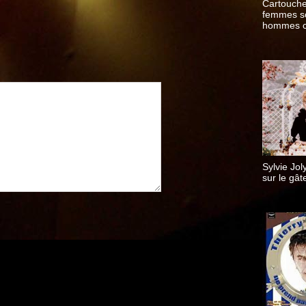
Cartouche
femmes s
hommes c
autres
Sylvie Jol
sur le gât