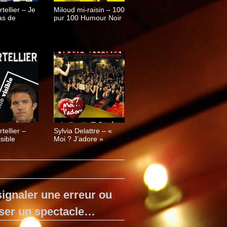
rtellier – Je
Miloud mi-raisin – 100
as de
pur 100 Humour Noir
tellier –
Sylvia Delattre – «
isible
Moi ? J’adore »
ignaler une erreur ou
ser un spectacle…