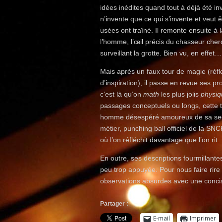
idées inédites quand tout à déjà été i
n’invente que ce qui s’invente et veut ê
usées ont traîné. Il remonte ensuite à l
l’homme, l’œil précis du chasseur cher
surveillant la grotte. Bien vu, en effet…
Mais après un faux tour de magie (réf
d’inspiration), il passe en revue ses p
c’est là qu’on
math
les plus jolis
physi
passages conceptuels ou longs, cette t
homme désespéré amoureux de sa secré
métier, punching ball officiel de la 
où l’on réfléchit davantage que l’on rit.
En outre, ses descriptions fourmillante
peu trop appuyée. Pour nous faire rire
observations absurdes avec une concis
Partager :
E-mail
Imprimer