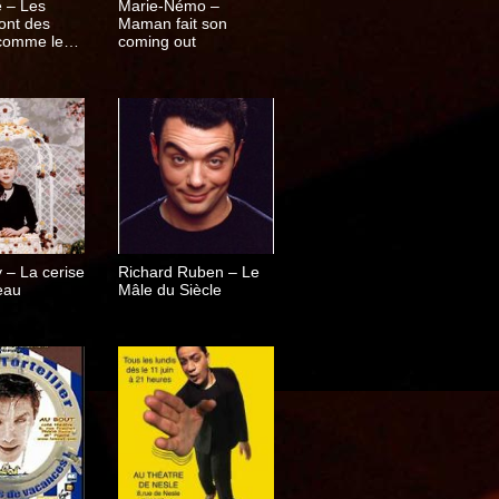
 – Les
Marie-Némo –
ont des
Maman fait son
omme les
coming out
y – La cerise
Richard Ruben – Le
eau
Mâle du Siècle