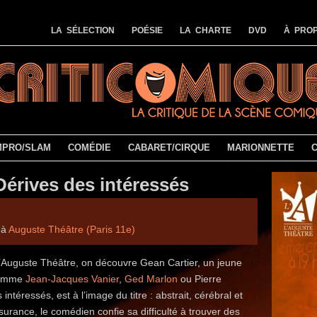
LA SÉLECTION
POÉSIE
LA CHARTE
DVD
À PROP
MPRO/SLAM
COMÉDIE
CABARET/CIRQUE
MARIONNETTE
Dérives des intéressés
 à
Auguste Théâtre (Paris 11e)
’Auguste Théâtre, on découvre Gean Cartier, un jeune
 comme
Jean-Jacques Vanier
,
Ged Marlon
ou Pierre
téressés, est à l’image du titre : abstrait, cérébral et
surance, le comédien confie sa difficulté à trouver des