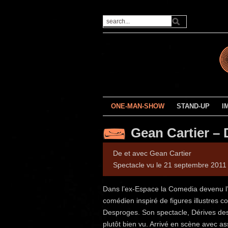
ONE-MAN-SHOW
STAND-UP
I
Gean Cartier – 
De et avec Gean Cartier
Spectacle vu le 21 septembre 2011
Dans l’ex-Espace la Comedia devenu l
comédien inspiré de figures illustres
Desproges. Son spectacle, Dérives des in
plutôt bien vu. Arrivé en scène avec as