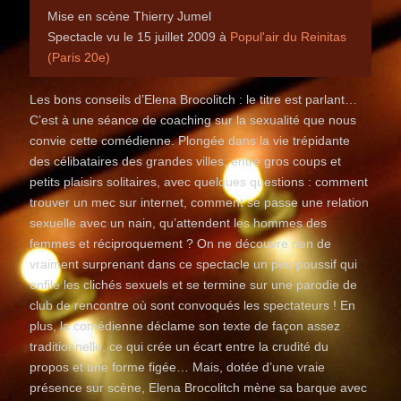
Mise en scène Thierry Jumel
Spectacle vu le 15 juillet 2009 à
Popul'air du Reinitas
(Paris 20e)
Les bons conseils d’Elena Brocolitch : le titre est parlant…
C’est à une séance de coaching sur la sexualité que nous
convie cette comédienne. Plongée dans la vie trépidante
des célibataires des grandes villes, entre gros coups et
petits plaisirs solitaires, avec quelques questions : comment
trouver un mec sur internet, comment se passe une relation
sexuelle avec un nain, qu’attendent les hommes des
femmes et réciproquement ? On ne découvre rien de
vraiment surprenant dans ce spectacle un peu poussif qui
enfile les clichés sexuels et se termine sur une parodie de
club de rencontre où sont convoqués les spectateurs ! En
plus, la comédienne déclame son texte de façon assez
traditionnelle, ce qui crée un écart entre la crudité du
propos et une forme figée… Mais, dotée d’une vraie
présence sur scène, Elena Brocolitch mène sa barque avec