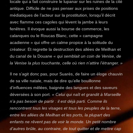
locale qui a fait construire le lupanar sur les ruines de la cité
antique. Difficile de ne pas penser aux prises de positions
médiatiques de l’acteur sur la prostitution, lorsqu’il décrit
avec flamme ces cagoles qui lèvent la jambe à leurs
fenêtres. Il évoque aussi la bourse de commerce, les
calanques ou le Roucas Blanc, cette « campagne
acadienne » qui offre un calme propice à la solitude du
créateur. Et regrette la destruction des allées de Meilhan et
du canal de la Douane
« qui semblait un coin de Venise, de
la Venise la plus touchante, celle où rien n’attire l’étranger. »
Il ne s’agit donc pas, pour Suarès, de faire un éloge chauvin
de sa ville natale, mais de dire qu’elle bouillonne
d’influences mêlées, baignée des langues et des saveurs
déversées à son port.
« Celui qui naît et grandit à Marseille
n’a pas besoin de partir : il est déjà parti. Comme ils
rencontrent tous les visages et tous les peuples de la terre,
entre les allées de Meilhan et les ports, la plupart des
enfants ne rêvent pas de voir le monde. Un petit nombre
d’autres brûle, au contraire, de tout quitter et de mettre cap