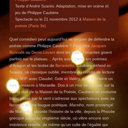
Texte d’André Suarès. Adaptation, mise en scène et
jeu de Philippe Caubère
Spectacle vu le 21 novembre 2012 à
Maison de la
poésie (Paris 3e)
Quel comédien peut aujourd’hui se targuer de défendre la
poésie comme Philippe Caubère ? Peut-être
Jacques
Bonnafé
ou
Denis Lavant
dont les tripes fumantes gisent
parfois sur le plateau… Après avoir clamé les poèmes
d’Aragon et les textes de
Benedetto
, Caubère défend ici
Suarès, ce classique oublié, membre du comité de lecture
de la NRF avec Claudel, Gide et Valéry, dont il déterre un
livre consacré à Marseille. Dos à un mur de pierres, sur la
scène nue de la Maison de la Poésie, Caubère en costume
blanc plissé par le vent s’adresse aux spectateurs avec sa
faconde et une fougue poétique.
Marsiho
, nom provençal
de Marseille, raconte l’histoire de la ville, depuis la Phocée
grecque jusqu’au vingtième siècle, où vibre encore son
indolence rebelle, de même qu’un culte de l’égalité qui