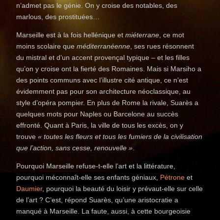
n’admet pas le génie. On y croise des notables, des
marlous, des prostituées…
Marseille est à la fois hellénique et
miéterrane
, ce mot
moins scolaire que
méditerranéenne
, ses rues résonnent
du mistral et d’un accent provençal typique – et les filles
qu’on y croise ont la fierté des Romaines. Mais si Marsiho a
des points communs avec l’illustre cité antique, ce n’est
évidemment pas pour son architecture néoclassique, au
style d’opéra pompier. En plus de Rome la rivale, Suarès a
quelques mots pour Naples ou Barcelone au succès
effronté. Quant à Paris, la ville de tous les excès, on y
trouve
« toutes les fleurs et tous les fumiers de la civilisation
que l’action, sans cesse, renouvelle »
.
Pourquoi Marseille refuse-t-elle l’art et la littérature,
pourquoi méconnaît-elle ses enfants géniaux,
Pétrone
et
Daumier
, pourquoi la beauté du loisir y prévaut-elle sur celle
de l’art ? C’est, répond Suarès, qu’une aristocratie a
manqué à Marseille. La faute, aussi, à cette bourgeoisie