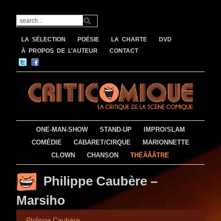
LA SÉLECTION
POÉSIE
LA CHARTE
DVD
À PROPOS DE L’AUTEUR
CONTACT
ONE-MAN-SHOW
STAND-UP
IMPRO/SLAM
COMÉDIE
CABARET/CIRQUE
MARIONNETTE
CLOWN
CHANSON
THÉÂÂÂTRE
Philippe Caubère –
Marsiho
Philippe Caubère