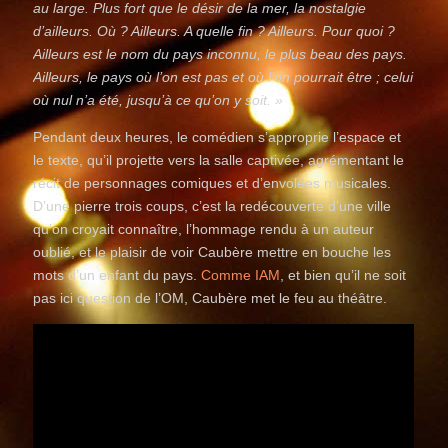
au large. Plus fort que le désir de la mer, la nostalgie
d’ailleurs. Où ? Ailleurs. A quelle fin ? Ailleurs. Pour quoi ?
Ailleurs est le nom du pays inconnu, le plus beau des pays.
Ailleurs, le pays où l’on est pas et où l’on pourrait être ; celui
où nul n’a été, jusqu’à ce qu’on y soit. »
Pendant deux heures, le comédien s’approprie l’espace et
le texte, qu’il projette vers la salle captivée, agrémentant le
récit de personnages comiques et d’envolées musicales.
D’une pierre trois coups, c’est la redécouverte d’une ville
qu’on croyait connaître, l’hommage rendu à un auteur
oublié, et le plaisir de voir Caubère mettre en bouche les
mots d’un enfant du pays.
Comme IAM
, et bien qu’il ne soit
pas ici question de l’OM, Caubère met le feu au théâtre.