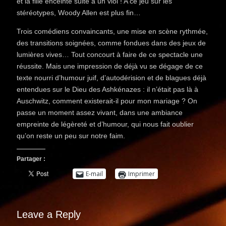
et la fille enceinte suite à un viol ! A ce jeu sur les
stéréotypes, Woody Allen est plus fin…
Trois comédiens convaincants, une mise en scène rythmée,
des transitions soignées, comme fondues dans des jeux de
lumières vives… Tout concourt à faire de ce spectacle une
réussite. Mais une impression de déjà vu se dégage de ce
texte nourri d’humour juif, d’autodérision et de blagues déjà
entendues sur le Dieu des Ashkénazes : il n’était pas là à
Auschwitz, comment existerait-il pour mon mariage ? On
passe un moment assez vivant, dans une ambiance
empreinte de légèreté et d’humour, qui nous fait oublier
qu’on reste un peu sur notre faim.
Partager :
E-mail
Imprimer
Leave a Reply