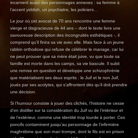
incarnent aussi des personnages annexes : sa femme à
l’accent yiddish, un psychiatre, les policiers…
Le jour où cet avocat de 70 ans rencontre une femme
vierge et disgracieuse de 44 ans – dont le texte livre une
savoureuse description des incongruités esthétiques -, il
comprend qu’il finira sa vie avec elle. Mais face à un jeune
rabbin orthodoxe qui refuse de célébrer le mariage, car lui
ne peut prouver que sa mère était juive, vu que toute sa
famille est morte dans les camps, sa vie bascule. Il subit
une remise en question et développe une schizophrénie
que matérialisent ses deux esprits : le Juif et le non Juif,
joués par ses acolytes, qui s’affrontent dès qu’il doit prendre
une décision.
Si l’humour consiste à jouer des clichés, l’histoire ne cesse
d’en distiller sur la considération du Juif vu de l’intérieur et
de l’extérieur, comme une identité trop lourde à porter. Ces
poncifs contaminent jusqu’au personnage de l’infirmière
maghrébine que son mari trompe, dont le fils est en prison