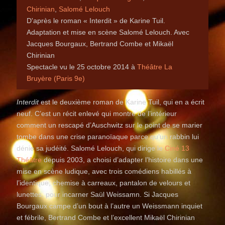
Chirinian
,
Salomé Lelouch
D'après le roman « Interdit » de Karine Tuil.
Adaptation et mise en scène Salomé Lelouch. Avec
Jacques Bourgaux, Bertrand Combe et Mikaël
Chirinian
Spectacle vu le 25 octobre 2014 à
Théâtre La
Bruyère (Paris 9e)
Interdit
est le deuxième roman de Karine Tuil, qui en a écrit
neuf. C’est un récit enlevé qui montre de l’intérieur
comment un rescapé d’Auschwitz sur le point de se marier
tombe dans une crise paranoïaque parce qu’un rabbin lui
dénie sa judéité. Salomé Lelouch, qui dirige le
Ciné 13
Théâtre
depuis 2003, a choisi d’adapter l’histoire dans une
mise en scène ludique, avec trois comédiens habillés à
l’identique, chemise à carreaux, pantalon de velours et
lunettes, pour incarner Saül Weissamn. Si Jacques
Bourgaux campe d’un bout à l’autre un Weissmann inquiet
et fébrile, Bertrand Combe et l’excellent Mikaël Chirinian