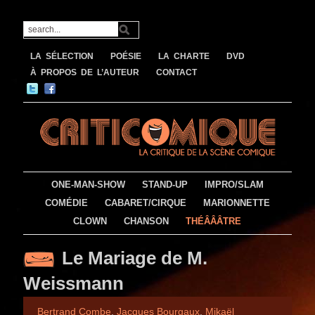
LA SÉLECTION
POÉSIE
LA CHARTE
DVD
À PROPOS DE L’AUTEUR
CONTACT
ONE-MAN-SHOW
STAND-UP
IMPRO/SLAM
COMÉDIE
CABARET/CIRQUE
MARIONNETTE
CLOWN
CHANSON
THÉÂÂÂTRE
Le Mariage de M.
Weissmann
Bertrand Combe
,
Jacques Bourgaux
,
Mikaël