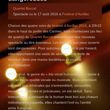
Quartet Buccal
Spectacle vu le 17 août 2016 à
Festival d'Aurillac
Chacun des quatre soirs du
festival d’Aurillac 2016
, à 20h15
dans le haut du jardin des Carmes, trois chanteuses (au lieu
de quatre) du
Quartet Buccal
présentaient leur nouveau
spectacle au titre évocateur,
Les femmes aux yeux ouverts
sont dangereuses
. Pour quiconque passait là par hasard,
elles apportaient une oasis de sérénité, une onde de
douceur dans une masse bordélique et en voie
d’alcoolisation.
En général, le genre du « trio vocal humoristique » laisse à
désirer sur la qualité vocale ou musicale. Mais entendant
ces trois voix minérales qui s’entremêlent, sensuelles,
sensitives, précises et précieuses, on est séduit. Sans
instrument, en passant de la human beat box aux chœurs
mélodiques a cappella, elles chantent l’exil ou l’amitié
entre frangines.