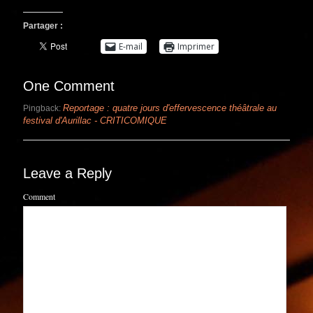
Partager :
E-mail
Imprimer
One Comment
Reportage : quatre jours d'effervescence théâtrale au
Pingback:
festival d'Aurillac - CRITICOMIQUE
Leave a Reply
Comment