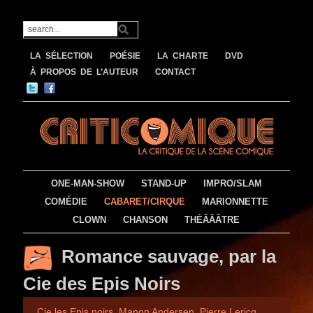
LA SÉLECTION
POÉSIE
LA CHARTE
DVD
À PROPOS DE L’AUTEUR
CONTACT
ONE-MAN-SHOW
STAND-UP
IMPRO/SLAM
COMÉDIE
CABARET/CIRQUE
MARIONNETTE
CLOWN
CHANSON
THÉÂÂÂTRE
Romance sauvage, par la
Cie des Epis Noirs
Cie les Epis noirs
,
Manon Andersen
,
Pierre Lericq