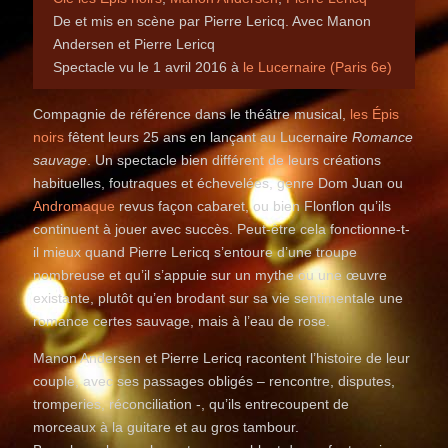
De et mis en scène par Pierre Lericq. Avec Manon
Andersen et Pierre Lericq
Spectacle vu le 1 avril 2016 à
le Lucernaire (Paris 6e)
Compagnie de référence dans le théâtre musical,
les Épis
noirs
fêtent leurs 25 ans en lançant au Lucernaire
Romance
sauvage
. Un spectacle bien différent de leurs créations
habituelles, foutraques et échevelées, genre Dom Juan ou
Andromaque
revus façon cabaret, ou bien Flonflon qu’ils
continuent à jouer avec succès. Peut-être cela fonctionne-t-
il mieux quand Pierre Lericq s’entoure d’une troupe
nombreuse et qu’il s’appuie sur un mythe ou une œuvre
existante, plutôt qu’en brodant sur sa vie sentimentale une
romance certes sauvage, mais à l’eau de rose.
Manon Andersen et Pierre Lericq racontent l’histoire de leur
couple, avec ses passages obligés – rencontre, disputes,
tromperies, réconciliation -, qu’ils entrecoupent de
morceaux à la guitare et au gros tambour.