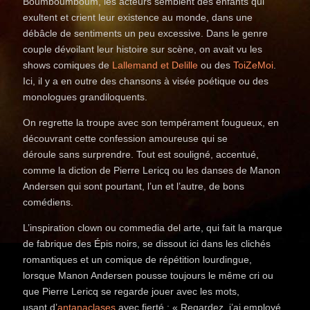
Boumboumboum, les acteurs semblent des enfants qui
exultent et crient leur existence au monde, dans une
débâcle de sentiments un peu excessive. Dans le genre
couple dévoilant leur histoire sur scène, on avait vu les
shows comiques de
Lallemand et Delille
ou des
ToiZeMoi
.
Ici, il y a en outre des chansons à visée poétique ou des
monologues grandiloquents.
On regrette la troupe avec son tempérament fougueux, en
découvrant cette confession amoureuse qui se
déroule sans surprendre. Tout est souligné, accentué,
comme la diction de Pierre Lericq ou les danses de Manon
Andersen qui sont pourtant, l’un et l’autre, de bons
comédiens.
L’inspiration clown ou commedia del arte, qui fait la marque
de fabrique des Épis noirs, se dissout ici dans les clichés
romantiques et un comique de répétition lourdingue,
lorsque Manon Andersen pousse toujours le même cri ou
que Pierre Lericq se regarde jouer avec les mots,
usant d’
antanaclases
avec fierté : « Regardez, j’ai employé