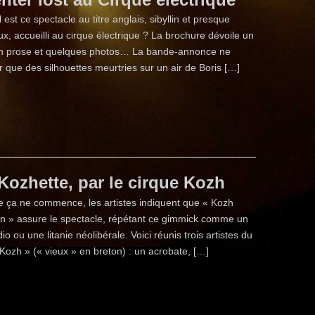
 est ce spectacle au titre anglais, sibyllin et presque
ux, accueilli au cirque électrique ? La brochure dévoile un
 prose et quelques photos… La bande-annonce ne
ir que des silhouettes meurtries sur un air de Boris […]
Kozhette, par le cirque Kozh
e ça ne commence, les artistes indiquent que « Kozh
on » assure le spectacle, répétant ce gimmick comme un
io ou une litanie néolibérale. Voici réunis trois artistes du
Kozh » (« vieux » en breton) : un acrobate, […]