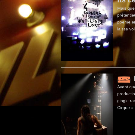
Mais quel
prétentie
poème en
laisse vo
Avant qu
producti
gingle rad
Cirque « 