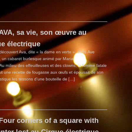
AVA, sa vie, son œuvre au
e électrique
découvert Ava, dite « la dame en verte », dans Ave
, un cabaret burlesque animé par Maria
Au milieu des effeuilleuses et des clowns, la femme fatale
ait une recette de fougasse aux œufs et épousait de son
stique les tessons d’une bouteille de […]
Four corners of a square with
enter lost au Cirque électrique