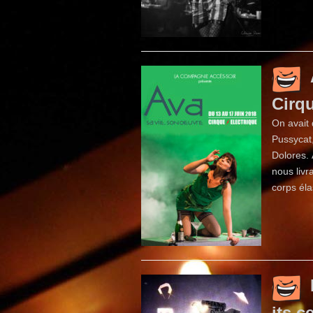
Cirqu
On avait 
Pussycat
Dolores. 
nous livr
corps éla
its c