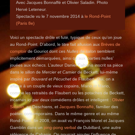
Avec Jacques Bonnaffé et Olivier Saladin. Photo
Hervé Leteneur.
Spectacle vu le 7 novembre 2014 à
le Rond-Point
(Paris 8e)
Voici un spectacle drôle et futé, typique de ceux qu’on joue
au Rond-Point. D’abord, le titre fait allusion aux
Brèves de
comptoir
de Gouriot dont ces
Nulles de salon
semblent
implicitement démarquées, ainsi qu’aux ‘parties nulles’
jouées aux échecs. L’auteur Daniel Cabanis inscrit sa pièce
dans le sillon de
Mercier et Camier
de Beckett, lui-même
inspiré par
Bouvard et Pécuchet
de Flaubert. Oui, on a
affaire à un couple de vieux copains, Mario et Mario,
comme les retraités de Flaubert ou les potaches de Beckett,
incarnés ici par deux comédiens drôles et intelligent :
Olivier
Saladin
, ex Deschiens, et
Jacques Bonnaffé
, familier des
poètes contemporains. Dans le même genre et au même
Rond-Point, fin 2008, on avait vu François Morel et Jacques
Gamblin dans un
ping-pong verbal
de Dubillard, une autre
référence de Cabanis. On pourrait ajouter l’influence de