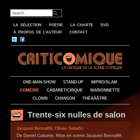
LA SÉLECTION
POÉSIE
LA CHARTE
DVD
À PROPOS DE L’AUTEUR
CONTACT
ONE-MAN-SHOW
STAND-UP
IMPRO/SLAM
COMÉDIE
CABARET/CIRQUE
MARIONNETTE
CLOWN
CHANSON
THÉÂÂÂTRE
Trente-six nulles de salon
Jacques Bonnaffé
,
Olivier Saladin
De Daniel Cabanis. Mise en scène Jacques Bonnaffé.