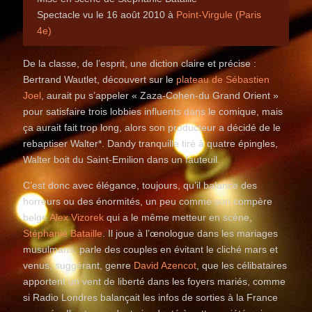
Spectacle vu le 16 août 2010 à
Point-Virgule (Paris
4e)
De la classe, de l’esprit, une diction claire et précise :
Bertrand Wautlet, découvert sur le
plateau de Sébastien
Joel
, aurait pu s’appeler « Zaza-Cohen-du Grand Orient »
pour satisfaire trois lobbies influents dans le comique, mais
ça aurait fait trop long, alors son producteur a décidé de le
rebaptiser Walter*. Dandy tranquille tiré à quatre épingles,
Walter boit du Saint-Emilion dans un fauteuil.
C’est donc avec élégance, toujours, qu’il balance des
horreurs ou des énormités, un peu comme son compère
belge
Alex Vizorek
qui a le même metteur en scène,
Stéphanie Bataille
. Il joue à l’œnologue dans les mariages
musulmans, parle des couples en évitant le cliché mars et
venus, suggérant, genre
David Azencot
, que les célibataires
apportent un vent de liberté dans les foyers mariés, comme
si Radio Londres balançait les infos de sorties à la France