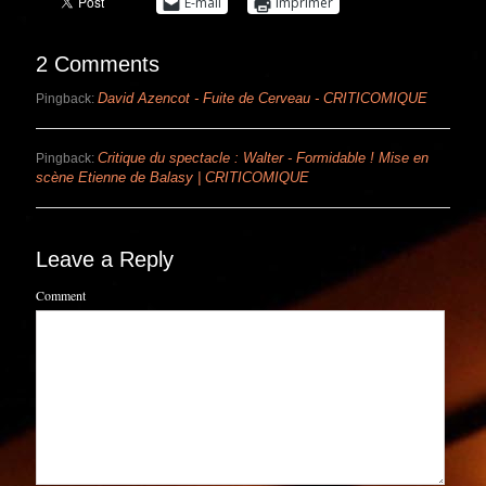
E-mail
Imprimer
2 Comments
David Azencot - Fuite de Cerveau - CRITICOMIQUE
Pingback:
Critique du spectacle : Walter - Formidable ! Mise en
Pingback:
scène Etienne de Balasy | CRITICOMIQUE
Leave a Reply
Comment