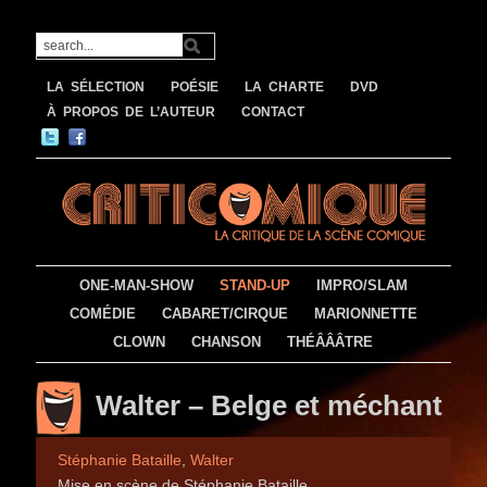
LA SÉLECTION
POÉSIE
LA CHARTE
DVD
À PROPOS DE L’AUTEUR
CONTACT
ONE-MAN-SHOW
STAND-UP
IMPRO/SLAM
COMÉDIE
CABARET/CIRQUE
MARIONNETTE
CLOWN
CHANSON
THÉÂÂÂTRE
Walter – Belge et méchant
Stéphanie Bataille
,
Walter
Mise en scène de Stéphanie Bataille