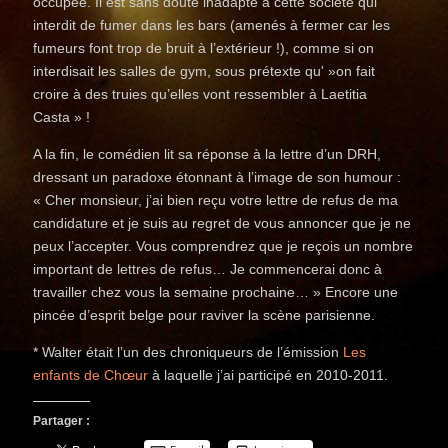
occupée. Il est sans doute inadapté à cette société qui
interdit de fumer dans les bars (amenés à fermer car les
fumeurs font trop de bruit à l’extérieur !), comme si on
interdisait les salles de gym, sous prétexte qu' »on fait
croire à des truies qu’elles vont ressembler à Laetitia
Casta » !
A la fin, le comédien lit sa réponse à la lettre d’un DRH,
dressant un paradoxe étonnant à l’image de son humour :
« Cher monsieur, j’ai bien reçu votre lettre de refus de ma
candidature et je suis au regret de vous annoncer que je ne
peux l’accepter. Vous comprendrez que je reçois un nombre
important de lettres de refus… Je commencerai donc à
travailler chez vous la semaine prochaine… » Encore une
pincée d’esprit belge pour raviver la scène parisienne.
* Walter était l’un des chroniqueurs de l’émission
Les
enfants de Chœur
à laquelle j’ai participé en 2010-2011.
Partager :