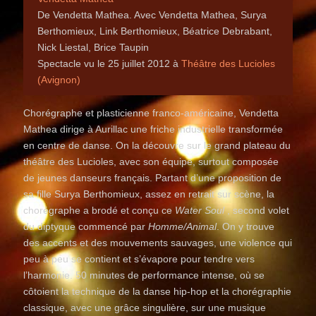
De Vendetta Mathea. Avec Vendetta Mathea, Surya
Berthomieux, Link Berthomieux, Béatrice Debrabant,
Nick Liestal, Brice Taupin
Spectacle vu le 25 juillet 2012 à
Théâtre des Lucioles
(Avignon)
Chorégraphe et plasticienne franco-américaine, Vendetta
Mathea dirige à Aurillac une friche industrielle transformée
en centre de danse. On la découvre sur le grand plateau du
théâtre des Lucioles, avec son équipe, surtout composée
de jeunes danseurs français. Partant d’une proposition de
sa fille Surya Berthomieux, assez en retrait sur scène, la
chorégraphe a brodé et conçu ce
Water Soul
, second volet
du diptyque commencé par
Homme/Animal
. On y trouve
des accents et des mouvements sauvages, une violence qui
peu à peu se contient et s’évapore pour tendre vers
l’harmonie. 50 minutes de performance intense, où se
côtoient la technique de la danse hip-hop et la chorégraphie
classique, avec une grâce singulière, sur une musique