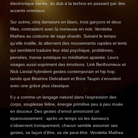
électronique variée, du dub à la techno en passant par des
accents orientaux.
Sur scène, cinq danseurs en blanc, trois garçons et deux
filles, contrastent avec la meneuse en noir, Vendetta
Mathea au costume de sage shaolin. Suivant le tempo
qu’elle instille, ils alternent des mouvements rapides et lents
qui semblent traduire leur état psychique, problèmes,
pensées, transe extatique ou méditation apaisée. Leurs
visages aussi expriment des émotions. Link Berthomieux et
Nick Liestal hybrident gestes contemporain et hip hop,
tandis que Béatrice Debrabant et Brice Taupin s’envolent
avec une grâce plus classique.
Il y a comme un langage naturel dans l’expression des
corps, souplesse féline, énergie primitive peu à peu muée
en douceur. Des gestes d’envol annoncent un
épanouissement : après un temps où les danseurs
s’observent ironiquement, chacun semble assumer ses
gestes, sa façon d’être, sa vie peut-être. Vendetta Mathea