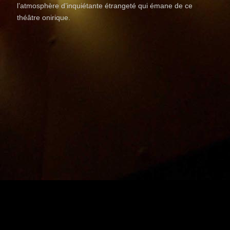
l’atmosphère d’inquiétante étrangeté qui émane de ce
théâtre onirique.