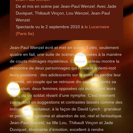
De et mis en scène par Jean-Paul Wenzel. Avec Jade
Duviquet, Thibault Vinçon, Lou Wenzel, Jean-Paul
Wenzel.
Spectacle vu le 2 septembre 2010 à
le Lucernaire
(Paris 6e)
Jean-Paul Wenzel écrit et met en scène
5 clés
, seulement
quatre en fait, une suite de scènes esquissées à la manière
de courts métrages mystérieux. Chaque tableau montre la
rencontre de deux personnages qui révèlent à demi-mot
leurs passions : des adolescents sur le point de perdre leur
virginité, un couple qui se retrouve dix-sept ans après sa
séparation, deux femmes opposées qui échangent leurs
rôles, ou un soldat rêvant d’une nymphe. C’est finement
ciselé, tout en suggestions et contrastes laissés comme des
indices au spectateur, à la façon de David Lynch : grandeur
et petitesse, égoïsme et abandon de soi, réel et fantastique.
Jean-Paul Wenzel, sa fille Lou, Thibault Vinçon et Jade
Duviquet, étonnante d’émotion, excellent à rendre