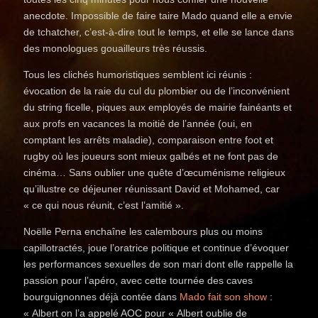
anecdote. Impossible de faire taire Mado quand elle a envie
de tchatcher, c’est-à-dire tout le temps, et elle se lance dans
des monologues gouailleurs très réussis.
Tous les clichés humoristiques semblent ici réunis :
évocation de la raie du cul du plombier ou de l’inconvénient
du string ficelle, piques aux employés de mairie fainéants et
aux profs en vacances la moitié de l’année (oui, en
comptant les arrêts maladie), comparaison entre foot et
rugby où les joueurs sont mieux galbés et ne font pas de
cinéma… Sans oublier une quête d’œcuménisme religieux
qu’illustre ce déjeuner réunissant David et Mohamed, car
« ce qui nous réunit, c’est l’amitié ».
Noëlle Perna enchaîne les calembours plus ou moins
capillotractés, joue l’oratrice politique et continue d’évoquer
les performances sexuelles de son mari dont elle rappelle la
passion pour l’apéro, avec cette tournée des caves
bourguignonnes déjà contée dans
Mado fait son show
:
« Albert on l’a appelé AOC pour « Albert oublie de