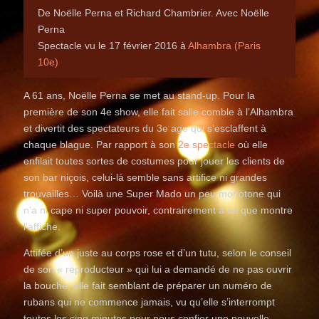
De Noëlle Perna et Richard Chambrier. Avec Noëlle
Perna
Spectacle vu le 17 février 2016 à
Alhambra (Paris
10e)
A 61 ans, Noëlle Perna se met au stand-up. Pour la
première de son 4e show, elle fait salle comble à l’Alhambra
et divertit des spectateurs du 3e age qui s’esclaffent à
chaque blague. Par rapport à son
2e spectacle
où elle
enfilait toutes sortes de costumes pour jouer les clients de
son bar niçois, celui-là semble sans artifice ni grandes
trouvailles… Voilà une Super Mado un peu monotone qui
n’a ni cape ni super pouvoir, contrairement à ce que montre
l’affiche.
Attifée d’un juste au corps rose et d’un tutu, selon le conseil
de son « reproducteur » qui lui a demandé de ne pas ouvrir
la bouche, elle fait semblant de préparer un numéro de
rubans qui ne commence jamais, vu qu’elle s’interrompt
toutes les cinq minutes pour nous confier une nouvelle