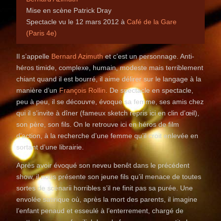
Mise en scène Patrick Dray
Spectacle vu le 12 mars 2012 à
Café de la Gare
(Paris 4e)
Il s’appelle
Bernard Azimuth
et c’est un personnage. Anti-
héros timide, complexe, humain, modeste mais terriblement
chiant quand il est bourré, il aime délirer sur le langage à la
manière d’un
François Rollin
. De spectacle en spectacle,
peu à peu, il se découvre, évoque sa femme, ses amis chez
qui il s’invite à dîner (fameux sketch repris ici en clin d’œil),
son père, son fils. On le retrouve ici en héros de film
d’action, à la recherche d’une femme qu’il croit enlevée en
sortant d’une librairie.
Après avoir évoqué son neveu benêt dans le précédent
show, il nous présente son jeune fils qu’il menace de toutes
sortes de scénarii horribles s’il ne finit pas sa purée. Une
envolée satirique où, après la mort des parents, il imagine
l’enfant penaud et esseulé à l’enterrement, chargé de