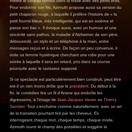
mettre le caveau familial dans la fosse avec ses petits bras.
Pour endormir son fils, Azimuth propose aussi sa version du
petit chaperon rouge, à laquelle il préfère l’histoire de « la
petit fourmi bleue, très intelligente, qui est en sixième et
passe son bac ». Il évoque aussi, avec un humour et une
sincérité sans pathos, la maladie d’Alzheimer de son père,
déboussolé, un stylo et un téléphone à la main, entre
messages reçus et à écrire. De façon un peu convenue, il
imite sa femme hystérique cherchant une robe pour une
soirée à laquelle il sera en retard, pris dans sa course
poursuite avec le ravisseur supposé.
Si ce spectacle est particulièrement bien construit, peut être
est-il un rien moins drôle que le
précédent
. Du début à la
fin, le comédien tire un fil d’Ariane qui emboîte les
digressions, à l’image de
Jean-Jacques Vanier
ou
Thierry
Samitier
. Tout s’enchaîne comme naturellement, avec un art
de la transition pourtant tiré par les cheveux. En
interrogeant chaque mot, chaque temps, chaque mode,
Azimuth ouvre le champ des possibles et suggère la