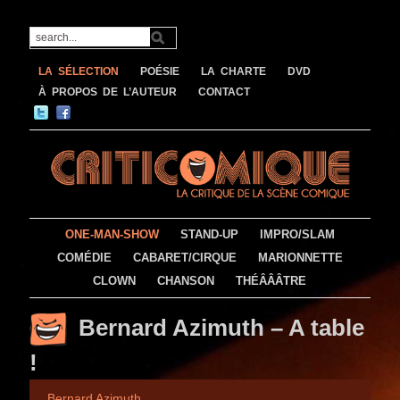
LA SÉLECTION
POÉSIE
LA CHARTE
DVD
À PROPOS DE L’AUTEUR
CONTACT
ONE-MAN-SHOW
STAND-UP
IMPRO/SLAM
COMÉDIE
CABARET/CIRQUE
MARIONNETTE
CLOWN
CHANSON
THÉÂÂÂTRE
Bernard Azimuth – A table
!
Bernard Azimuth