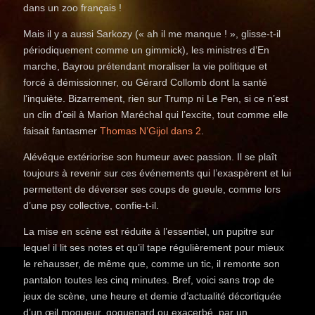
dans un zoo français !
Mais il y a aussi Sarkozy (« ah il me manque ! », glisse-t-il
périodiquement comme un gimmick), les ministres d’En
marche, Bayrou prétendant moraliser la vie politique et
forcé à démissionner, ou Gérard Collomb dont la santé
l’inquiète. Bizarrement, rien sur Trump ni Le Pen, si ce n’est
un clin d’œil à Marion Maréchal qui l’excite, tout comme elle
faisait fantasmer
Thomas N’Gijol dans 2
.
Alévêque extériorise son humeur avec passion. Il se plaît
toujours à revenir sur ces événements qui l’exaspèrent et lui
permettent de déverser ses coups de gueule, comme lors
d’une psy collective, confie-t-il.
La mise en scène est réduite à l’essentiel, un pupitre sur
lequel il lit ses notes et qu’il tape régulièrement pour mieux
le rehausser, de même que, comme un tic, il remonte son
pantalon toutes les cinq minutes. Bref, voici sans trop de
jeux de scène, une heure et demie d’actualité décortiquée
d’un œil moqueur, goguenard ou exacerbé, par un