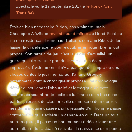
Spectacle vu le 17 septembre 2017 à
le Rond-Point
(Paris 8e)
Était-ce bien nécessaire ? Non, pas vraiment, mais
Christophe Alévêque
revient quand même
au Rond-Point où
il a élu résidence. Il remercie d’ailleurs son ami Ribes de lui
laisser la grande scène pour élucubrer en roue libre, à tout
propos. Son terrain de jeu, c’est la revue d’actualité, un
genre qui lui ofrre une grande liberté et des écarts
improvisés. Évidemment, il n’y a pas que de l’impro ou des
choses écrites le jour même. Sur l’affaire Gregory
notamment, dont le chroniqueur propose une chronologie
détaillée, soulignant l’absurdité et le tragique de cette
histoire abracadabrante, celle de la France d’en bas minée
par les jalousies de clocher, celle d’une série de meurtres
nés de la jalousie causée par la réussite d’un homme passé
contremaître qui s’achète un canapé en cuir. Dans un tout
autre registre, il passe un bon moment à décortiquer une
autre affaire de l’actualité estivale : la naissance d’un panda