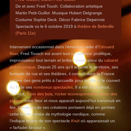
De et avec Fred Toush. Collaboration artistique
Martin Petit-Guillot. Musique Hubert Delgrange.
Costume Sophie Deck. Décor Fabrice Deperrois
Spectacle vu le 6 octobre 2019 à
théâtre de Belleville
(Paris 11e)
Intervenant occasionnel dans l’émission radio d’
Edouard
Baer
, Fred Tousch est avant tout un créateur prolifique,
improvisateur tout terrain et brillant modérateur du
cabaret
philosophique
. Depuis 25 ans qu’il arpente le territoire, ses
festivals de rue et ses théâtres, il connaît dans la France
entière des gens prêts à l’accueillir pour le gîte et le couvert.
Au fil de ses
nombreux spectacles
, Il a été troubadour,
camelot,
robin des bois
,
rocker écoresponsable
,
ténor des
plages,
voire fleur et nous apparaît aujourd’hui transmué en
fée. Certaines de ses créations portaient déjà en germes
cette féerie teintée de mythologie nordique, comme
l’indique le titre de son spectacle
Knüt
où apparaissait un
« farfadet farceur ».