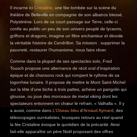
Il incarne ici
Cristaline,
une fée tombée sur la scène du
théâtre de Belleville en compagnie de son albatros blessé,
Polystirène. Lors de ce court passage sur Terre, celle-ci
confie au public un peu de son univers peuplé de lycaons,
griffons et dragons, imagine un filtre enchanteur et dévoile
la véritable histoire de Cendrillon. Sa mission : supprimer la
pauvreté, restaurer l’humanisme, nous faire rêver.
Comme dans la plupart de ses spectacles solo, Fred
Tousch propose une alternance de récit oral d’inspiration
épique et de chansons rock qui rompent le rythme de sa
logorrhée lunaire. Il propose de mettre le Mont Saint-Michel
sur la tête d’une biche à trois pattes, achève un pangolin qui
glousse, ou joue des morceaux de metal viking dont les
spectateurs entonnent en chœur le refrain, «
Valhalla
». Il y
a aussi, comme dans
L’Oiseau bleu
d’
Arnaud Aymard
, des
télescopages surréalistes, brusques retours au réel quand
la fée Cristaline évoque le quotidien de la précarité. Ainsi
fait-elle apparaître un père Noël proposant des offres