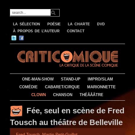
LA SÉLECTION
POÉSIE
LA CHARTE
DVD
À PROPOS DE L’AUTEUR
CONTACT
ONE-MAN-SHOW
STAND-UP
IMPRO/SLAM
COMÉDIE
CABARET/CIRQUE
MARIONNETTE
CLOWN
CHANSON
THÉÂÂÂTRE
Fée, seul en scène de Fred
Tousch au théâtre de Belleville
Fred Tousch
,
Martin Petit-Guillot