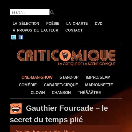
LA SÉLECTION
POÉSIE
LA CHARTE
DVD
À PROPOS DE L’AUTEUR
CONTACT
ONE-MAN-SHOW
STAND-UP
IMPRO/SLAM
COMÉDIE
CABARET/CIRQUE
MARIONNETTE
CLOWN
CHANSON
THÉÂÂÂTRE
Gauthier Fourcade – le
secret du temps plié
Gauthier Fourcade
,
Marc Gelas