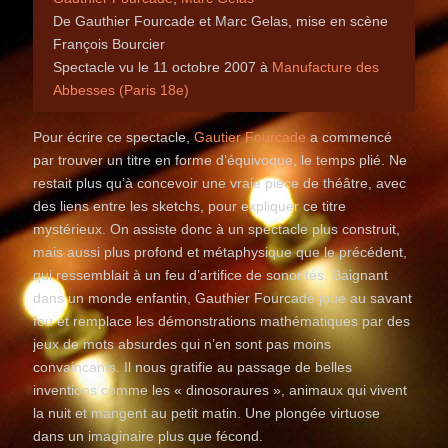
De Gauthier Fourcade et Marc Gelas, mise en scène
François Bourcier
Spectacle vu le 11 octobre 2007 à
Manufacture des
Abbesses (Paris 18e)
Pour écrire ce spectacle,
Gautier Fourcade
a commencé
par trouver un titre en forme d’équivoque, le temps plié. Ne
restait plus qu’à concevoir une vraie pièce de théâtre, avec
des liens entre les sketchs, pour expliquer ce titre
mystérieux. On assiste donc à un spectacle plus construit,
mais aussi plus profond et métaphysique que le précédent,
qui ressemblait à un feu d’artifice de sonorités. Baignant
dans un monde enfantin, Gauthier Fourcade joue au savant
fou et remplace les démonstrations mathématiques par des
jeux de mots absurdes qui n’en sont pas moins
convaincants. Il nous gratifie au passage de belles
inventions comme les « dinosoraures », animaux qui vivent
la nuit et mangent au petit matin. Une plongée virtuose
dans un imaginaire plus que fécond.