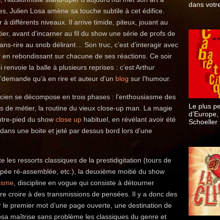
dans votre
s, Julien Losa amène sa touche subtile à cet édifice.
 différents niveaux. Il arrive timide, piteux, jouant au
er, avant d’incarner au fil du show une série de profs de
ns-rire au snob délirant… Son truc, c’est d’interagir avec
r en rebondissant sur chacune de ses réactions. Ce soir
ui renvoie la balle à plusieurs reprises : c’est Arthur
 n’demande qu’à en rire et auteur d’un
blog
sur l’humour.
icien se décompose en trois phases : l’enthousiasme des
Le plus pe
ns de métier, la routine du vieux close-up man. La magie
d’Europe,
ontre-pied du show
close up
habituel, en révélant avoir été
Schoeller
s dans une boite et jeté par dessus bord lors d’une
 les ressorts classiques de la prestidigitation (tours de
pée ré-assemblée, etc.), la deuxième moitié du show
isme
, discipline en vogue qui consiste à détourner
aire croire à des transmissions de pensées. Il y a donc des
er le premier mot d’une page ouverte, une destination de
osa maîtrise sans problème les classiques du genre et