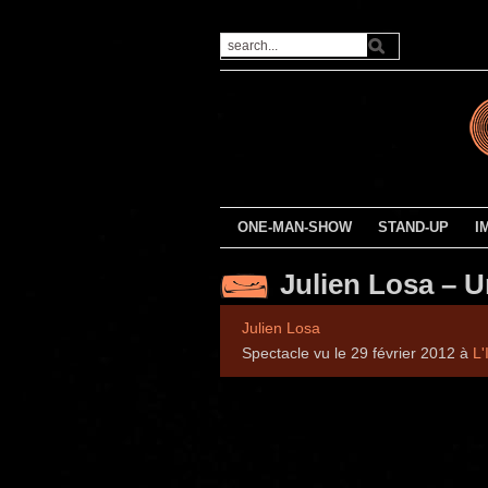
ONE-MAN-SHOW
STAND-UP
I
Julien Losa – Un
Julien Losa
Spectacle vu le 29 février 2012 à
L'