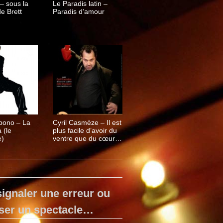
– sous la
Le Paradis latin –
de Brett
Paradis d’amour
bono – La
Cyril Casmèze – Il est
 (le
plus facile d’avoir du
)
ventre que du cœur…
Et vice-versa
ignaler une erreur ou
ser un spectacle…