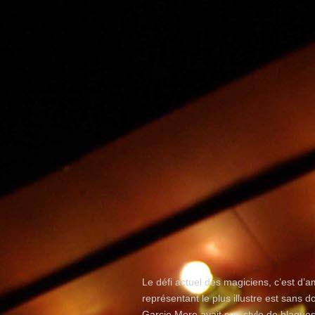
Le défi actuel des magiciens, c’est d’
représentant le plus illustre est sans 
Garcie More avait son style de blagues,