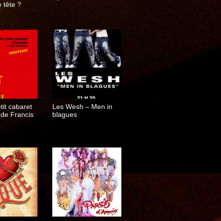
 tête ?
tit cabaret
Les Wesh – Men in
 de Francis
blagues