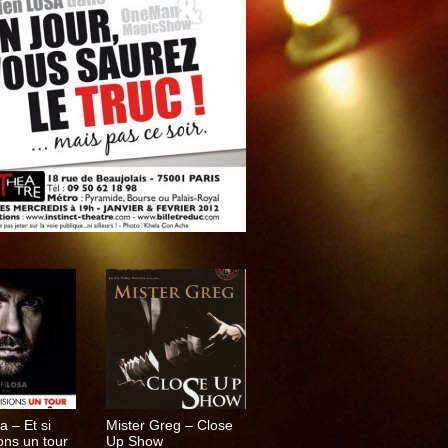
a – Et si
Mister Greg – Close
ons un tour
Up Show