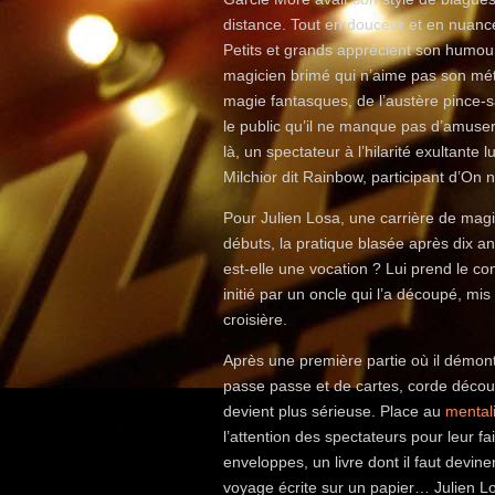
distance. Tout en douceur et en nuance
Petits et grands apprécient son humour à
magicien brimé qui n’aime pas son méti
magie fantasques, de l’austère pince-sa
le public qu’il ne manque pas d’amuse
là, un spectateur à l’hilarité exultante l
Milchior dit Rainbow, participant d’On
Pour Julien Losa, une carrière de mag
débuts, la pratique blasée après dix a
est-elle une vocation ? Lui prend le c
initié par un oncle qui l’a découpé, mi
croisière.
Après une première partie où il démonte
passe passe et de cartes, corde décou
devient plus sérieuse. Place au
mental
l’attention des spectateurs pour leur f
enveloppes, un livre dont il faut devin
voyage écrite sur un papier… Julien L