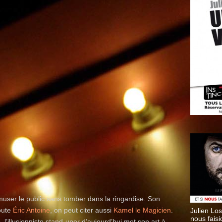
amuser le public sans tomber dans la ringardise. Son
doute
Éric Antoine
, on peut citer aussi
Kamel le Magicien
.
Julien Los
nous faisi
 l’illusionniste stand-uper d’aujourd’hui met son art à