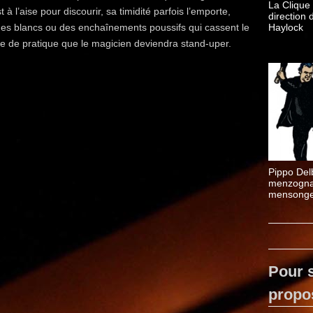
La Clique 
t à l’aise pour discourir, sa timidité parfois l’emporte,
direction 
es blancs ou des enchaînements poussifs qui cassent le
Haylock
ce de pratique que le magicien deviendra stand-uper.
Pippo Del
menzogna
mensonge
Pour s
propo