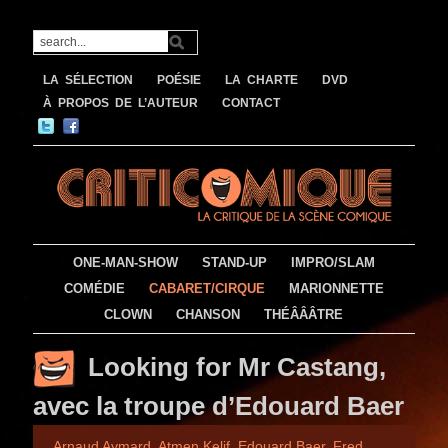
LA SÉLECTION
POÉSIE
LA CHARTE
DVD
À PROPOS DE L’AUTEUR
CONTACT
ONE-MAN-SHOW
STAND-UP
IMPRO/SLAM
COMÉDIE
CABARET/CIRQUE
MARIONNETTE
CLOWN
CHANSON
THÉÂÂÂTRE
Looking for Mr Castang,
avec la troupe d’Edouard Baer
Arnaud Aymard
,
Atmen Kelif
,
Edouard Baer
,
Fred