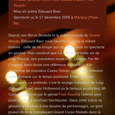
Tousch
Mise en scène Edouard Baer
Spectacle vu le 17 décembre 2008 à
Marigny (Paris
8e)
Depuis son film
la Bostella
et la scène ouverte du
Grand
Mezze
, Edouard Baer nous raconte toujours la même
histoire : celle de sa troupe qui répète ou joue un spectacle
en genèse. Plus construit que
La folle et véritable vie de
Luigi Prizzoti
, son précédent music-hall,
Looking For Mr
Castang
, sans doute une référence à Proust (« A la
recherche de monsieur Casse-Temps »), est une réflexion
métaphysique sur le temps ponctuée d’interventions
burlesques. Le prétexte, c’est le voyage initiatique de Luigi
(Édouard Baer) pour Hollywood où le fameux producteur Mr
Castang (incarné par le génial
Fred Tousch
) l’attend pour
jouer dans son prochain blockbuster. Dans cette trame se
glissent les délires d’une dizaine de personnages, un griot
joueur de kora (remplaçant Grand Corps Malade dans le