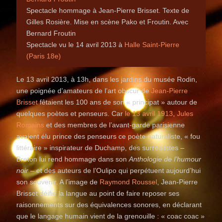
Spectacle hommage à Jean-Pierre Brisset. Texte de
Gilles Rosière. Mise en scène Pako et Froutin. Avec
Bernard Froutin
Spectacle vu le 14 avril 2013 à
Halle Saint-Pierre
(Paris 18e)
Le 13 avril 2013, à 13h, dans les jardins du musée Rodin,
une poignée d’amateurs de l’art obscur de
Jean-Pierre
Brisset
fêtaient les 100 ans de son « principat » autour de
quelques poètes et penseurs. Car
le 13 avril 1913
,
Jules
Romains
et des membres de l’avant-garde parisienne
avaient élu prince des penseurs ce poète naturaliste, « fou
littéraire » inspirateur de Duchamp, des surréalistes –
Breton lui rend hommage dans son
Anthologie de l’humour
noir
– et des auteurs de l’Oulipo qui perpétuent aujourd’hui
son souvenir. A l’image de
Raymond
Roussel
, Jean-Pierre
Brisset déifie la langue au point de faire reposer ses
raisonnements sur des équivalences sonores, en déclarant
que le langage humain vient de la grenouille : « coac coac »