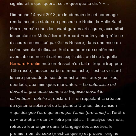
signifierait « quoi quoi », soit « quoi que tu dis ? »…
Dimanche 14 avril 2013, au lendemain de cet hommage
rendu face à la statue du penseur de Rodin, la Halle Saint
Pierre, versée dans les avant-gardes artistiques, accueillait
le spectacle « Mots à lier ». Bernard Froutin y interprète ce
discours reconstitué par Gilles Rosière, dans une mise en
scène simple et efficace. Soit une heure de conférence
avec tableau noir et cartons explicatifs, au fil de laquelle
Bernard Froutin
mué en Brisset n’en fait ni trop ni trop peu.
Tête rasée, fausses barbe et moustache, il est ce vieillard
lunaire persuadé de ses démonstrations, aux yeux fixes,
éberlués, aux mimiques marrantes.
« Le naturaliste est
devant la grenouille comme le linguiste devant le
calembour : pétrifié »
, déclare-t-il, en rappelant la création
du système solaire et de la planète Uranus, dieu ancien
« qui désigne l’être qui urine par l’anus (ure-anus) »
, l’urêtre
ou « ure-être » étant « l’être primitif »… Il analyse les mots,
retrouve leur origine dans le langage des ancêtres, le
premier nom du sexe (« est-ce que ») et prouve l’origine