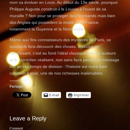
nom va évoluer en Louis. Au début du 13e siècle, pourquoi
Philippe Auguste construit-il le Louvre à l’ouest de sa
muraille ? Non pour se protéger des Normands mais bien
des Anglais qui possèdent la moitié de la France,
notamment la Guyenne et la Normandie…
Même aux fins connaisseurs des mystères de Paris, ce
spectacle fera découvrir des choses. Instruire en
divertissant, c’est au fond l’idéal classique que les auteurs
et le comédien réalisent, non sans faire passer un message
fort en ces temps de division : l’histoire est notre bien
commun à tous, une de nos richesses inaliénables.
Partager :
E-mail
Imprimer
Leave a Reply
Comment