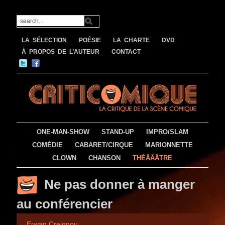
LA SÉLECTION
POÉSIE
LA CHARTE
DVD
À PROPOS DE L’AUTEUR
CONTACT
ONE-MAN-SHOW
STAND-UP
IMPRO/SLAM
COMÉDIE
CABARET/CIRQUE
MARIONNETTE
CLOWN
CHANSON
THÉÂÂÂTRE
Ne pas donner à manger
au conférencier
Erwan Creignou