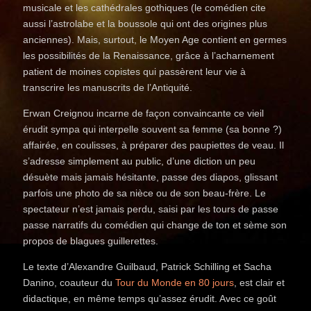
musicale et les cathédrales gothiques (le comédien cite
aussi l’astrolabe et la boussole qui ont des origines plus
anciennes). Mais, surtout, le Moyen Age contient en germes
les possibilités de la Renaissance, grâce à l’acharnement
patient de moines copistes qui passèrent leur vie à
transcrire les manuscrits de l’Antiquité.
Erwan Creignou incarne de façon convaincante ce vieil
érudit sympa qui interpelle souvent sa femme (sa bonne ?)
affairée, en coulisses, à préparer des paupiettes de veau. Il
s’adresse simplement au public, d’une diction un peu
désuète mais jamais hésitante, passe des diapos, glissant
parfois une photo de sa nièce ou de son beau-frère. Le
spectateur n’est jamais perdu, saisi par les tours de passe
passe narratifs du comédien qui change de ton et sème son
propos de blagues guillerettes.
Le texte d’Alexandre Guilbaud, Patrick Schilling et Sacha
Danino, coauteur du
Tour du Monde en 80 jours
, est clair et
didactique, en même temps qu’assez érudit. Avec ce goût