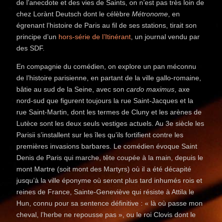
de l’anecdote et des vies de Saints, on n’est pas très loin de
chez Lorànt Deutsch dont le célèbre
Métronome
, en
égrenant l’histoire de Paris au fil de ses stations, tirait son
principe d’un
hors-série de l’Itinérant
, un journal vendu par
des SDF.
En compagnie du comédien, on explore un pan méconnu
de l’histoire parisienne, en partant de la ville gallo-romaine,
bâtie au sud de la Seine, avec son
cardo maximus
, axe
nord-sud que figurent toujours la rue Saint-Jacques et la
rue Saint-Martin, dont les termes de Cluny et les arènes de
Lutèce sont les deux seuls vestiges actuels. Au 3e siècle les
Parisii s’installent sur les îles qu’ils fortifient contre les
premières invasions barbares. Le comédien évoque Saint
Denis de Paris qui marche, tête coupée à la main, depuis le
mont Martre (soit mont des Martyrs) où il a été décapité
jusqu’à la ville éponyme où seront plus tard inhumés rois et
reines de France, Sainte-Geneviève qui résiste à Attila le
Hun, connu pour sa sentence définitive : « là où passe mon
cheval, l’herbe ne repousse pas », ou le roi Clovis dont le