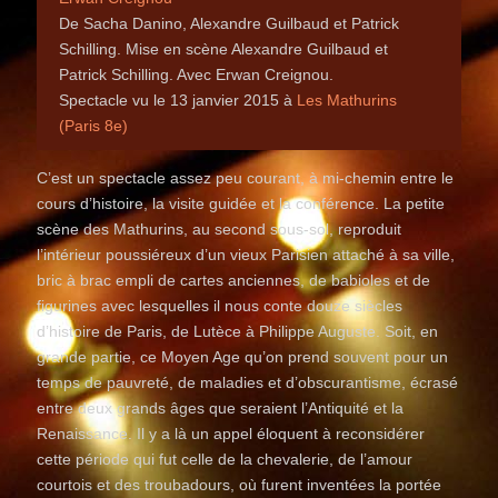
De Sacha Danino, Alexandre Guilbaud et Patrick
Schilling. Mise en scène Alexandre Guilbaud et
Patrick Schilling. Avec Erwan Creignou.
Spectacle vu le 13 janvier 2015 à
Les Mathurins
(Paris 8e)
C’est un spectacle assez peu courant, à mi-chemin entre le
cours d’histoire, la visite guidée et la conférence. La petite
scène des Mathurins, au second sous-sol, reproduit
l’intérieur poussiéreux d’un vieux Parisien attaché à sa ville,
bric à brac empli de cartes anciennes, de babioles et de
figurines avec lesquelles il nous conte douze siècles
d’histoire de Paris, de Lutèce à Philippe Auguste. Soit, en
grande partie, ce Moyen Age qu’on prend souvent pour un
temps de pauvreté, de maladies et d’obscurantisme, écrasé
entre deux grands âges que seraient l’Antiquité et la
Renaissance. Il y a là un appel éloquent à reconsidérer
cette période qui fut celle de la chevalerie, de l’amour
courtois et des troubadours, où furent inventées la portée