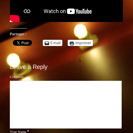
Partager :
E-mail
Imprimer
Leave a Reply
Comment
Your Name
*