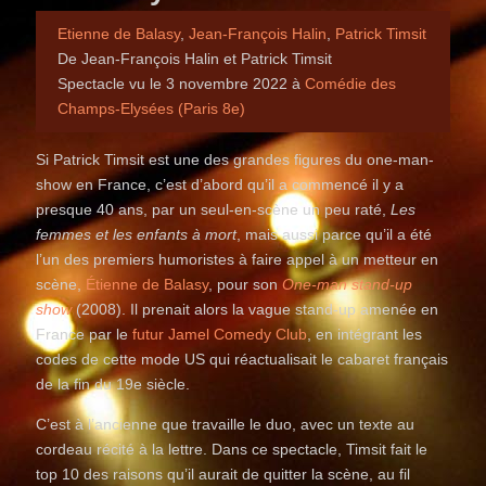
Etienne de Balasy
,
Jean-François Halin
,
Patrick Timsit
De Jean-François Halin et Patrick Timsit
Spectacle vu le 3 novembre 2022 à
Comédie des
Champs-Elysées (Paris 8e)
Si Patrick Timsit est une des grandes figures du one-man-
show en France, c’est d’abord qu’il a commencé il y a
presque 40 ans, par un seul-en-scène un peu raté,
Les
femmes et les enfants à mort
, mais aussi parce qu’il a été
l’un des premiers humoristes à faire appel à un metteur en
scène,
Étienne de Balasy
, pour son
One-man stand-up
show
(2008). Il prenait alors la vague stand-up amenée en
France par le
futur Jamel Comedy Club
, en intégrant les
codes de cette mode US qui réactualisait le cabaret français
de la fin du 19e siècle.
C’est à l’ancienne que travaille le duo, avec un texte au
cordeau récité à la lettre. Dans ce spectacle, Timsit fait le
top 10 des raisons qu’il aurait de quitter la scène, au fil