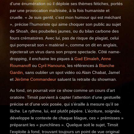
d’une énumération où il déploie ses thèmes fétiches, portés
par une provocation maîtrisée, à la fois humaniste et
cruelle. « Je suis gentil, c’est mon humour qui est méchant
», précise l’humoriste qui aime choquer son public au sujet
de Shoah, des poubelles jaunes, ou du bilan carbone des
fours crématoires. Avec lui, pas de risque de plagiat, celui
qui pomperait son « matériel », comme on dit en anglais,
injecterait un virus dans son propre spectacle. Côté name-
dropping, il enchaine les piques à
Gad Elmaleh
,
Anne
Roumanoff
ou
Cyril Hanouna
, les références à
Blanche
Gardin
, sans oublier un spot vidéo où Alain Chabat, Jamel
et
Jérôme Commandeur
saluent la retraite du showman.
Au fond, on pourrait voir ce show comme un cours d’art
oratoire. Timsit parvient à capter l’attention d’une gestuelle
précise et d’une voix posée, qui s’éraille à mesure qu’il se
lâche. Le rythme, lui, est plutôt pépère. L’écriture, soignée,
développe le contexte de chaque blague, ces « prémisses »
préparant les « punchlines ». Quelque soit le sujet, Timsit
l’exploite à fond, trouvant toujours un point de vue original