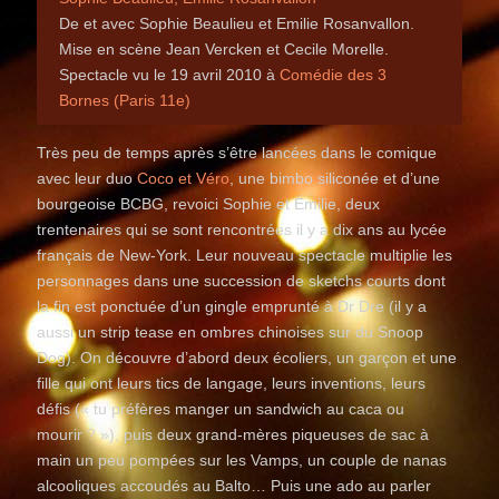
De et avec Sophie Beaulieu et Emilie Rosanvallon.
Mise en scène Jean Vercken et Cecile Morelle.
Spectacle vu le 19 avril 2010 à
Comédie des 3
Bornes (Paris 11e)
Très peu de temps après s’être lancées dans le comique
avec leur duo
Coco et Véro
, une bimbo siliconée et d’une
bourgeoise BCBG, revoici Sophie et Émilie, deux
trentenaires qui se sont rencontrées il y a dix ans au lycée
français de New-York. Leur nouveau spectacle multiplie les
personnages dans une succession de sketchs courts dont
la fin est ponctuée d’un gingle emprunté à Dr Dre (il y a
aussi un strip tease en ombres chinoises sur du Snoop
Dog). On découvre d’abord deux écoliers, un garçon et une
fille qui ont leurs tics de langage, leurs inventions, leurs
défis (« tu préfères manger un sandwich au caca ou
mourir ? »), puis deux grand-mères piqueuses de sac à
main un peu pompées sur les Vamps, un couple de nanas
alcooliques accoudés au Balto… Puis une ado au parler