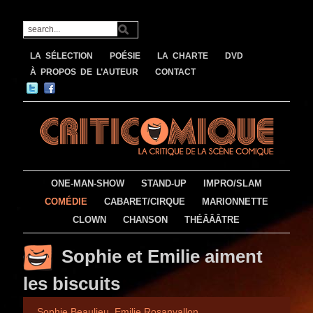
LA SÉLECTION
POÉSIE
LA CHARTE
DVD
À PROPOS DE L’AUTEUR
CONTACT
ONE-MAN-SHOW
STAND-UP
IMPRO/SLAM
COMÉDIE
CABARET/CIRQUE
MARIONNETTE
CLOWN
CHANSON
THÉÂÂÂTRE
Sophie et Emilie aiment
les biscuits
Sophie Beaulieu, Emilie Rosanvallon