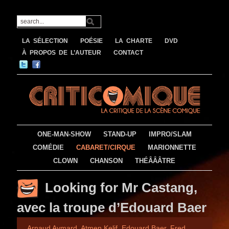
LA SÉLECTION
POÉSIE
LA CHARTE
DVD
À PROPOS DE L’AUTEUR
CONTACT
ONE-MAN-SHOW
STAND-UP
IMPRO/SLAM
COMÉDIE
CABARET/CIRQUE
MARIONNETTE
CLOWN
CHANSON
THÉÂÂÂTRE
Looking for Mr Castang,
avec la troupe d’Edouard Baer
Arnaud Aymard
,
Atmen Kelif
,
Edouard Baer
,
Fred