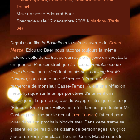
Tousch
Mise en scène Edouard Baer
Spectacle vu le 17 décembre 2008 à
Marigny (Paris
8e)
Depuis son film
la Bostella
et la scène ouverte du
Grand
Mezze
, Edouard Baer nous raconte toujours la même
histoire : celle de sa troupe qui répète ou joue un spectacle
en genèse. Plus construit que
La folle et véritable vie de
Luigi Prizzoti
, son précédent music-hall,
Looking For Mr
Castang
, sans doute une référence à Proust (« A la
recherche de monsieur Casse-Temps »), est une réflexion
métaphysique sur le temps ponctuée d’interventions
burlesques. Le prétexte, c’est le voyage initiatique de Luigi
(Édouard Baer) pour Hollywood où le fameux producteur Mr
Castang (incarné par le génial
Fred Tousch
) l’attend pour
jouer dans son prochain blockbuster. Dans cette trame se
glissent les délires d’une dizaine de personnages, un griot
joueur de kora (remplaçant Grand Corps Malade dans le