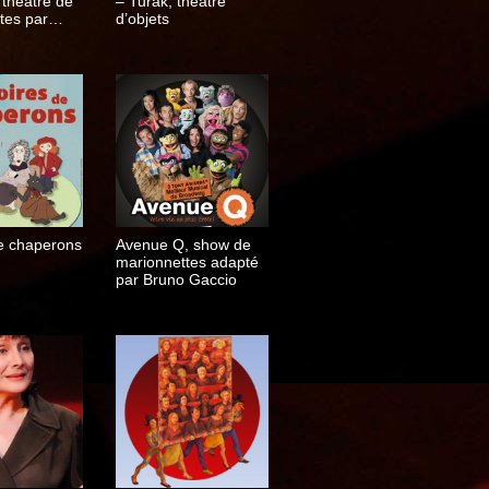
 théâtre de
– Turak, théâtre
tes par
d’objets
orin
de chaperons
Avenue Q, show de
marionnettes adapté
par Bruno Gaccio