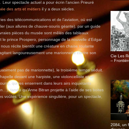
s… Leur spectacle actuel a pour écrin l’ancien Prieuré
ée des arts et métiers
il y a deux siècles.
ries des télécommunications et de l’aviation, où est
r (aux allures de chauve-souris géante), par un guide
ux vraies pièces du musée sont mêlés des tableaux
nt le prince Prospero, personnage de la nouvelle d’Edgar
 nous récite bientôt une créature en chaise roulante
n agitant langoureusement une marionnette contre son
Cie Les 
– Frontiè
quasiment pas de marionnette), le troisième temps séduit.
chapelle devant une harpiste, une violoncelliste et un
jours), qui les enserrent dans leurs airs inquiétants
…), tandis qu’Anne Bitran projette à l’aide de ses boites
s voûtes. Une expérience singulière, pour un spectacle,
2084, un f