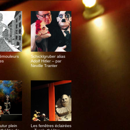
Rémouleurs
Schicklgruber alias
res
Adolf Hitler – par
Neville Tranter
utur plein
Les fenêtres éclairées