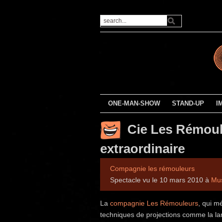
ONE-MAN-SHOW
STAND-UP
I
Cie Les Rémoul
extraordinaire
Compagnie les rémouleurs
Spectacle vu le 10 mars 2010 à
Mus
La
compagnie Les Rémouleurs
, qui m
techniques de projections comme la la