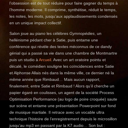
l’obsession est de tout réduire pour faire gagner du temps à
l’homme moderne. Il comprime, synthétise, réduit le temps,
les notes, les mots, jusqu’aux applaudissements condensés
en un unique impact collectif.
Salon joue au piano les célèbres
Gymnopédies
, un
hellénisme pédant cher à Satie, puis entame une
conférence qui révèle des textes méconnus de ce dandy
génial qui a passé sa vie dans une chambre de Montmartre
puis un studio à
Arcueil
. Avec un art oratoire pointu et
décalé, le comédien souligne les coïncidences entre Satie
et Alphonse Allais nés dans la même ville, ce dernier né la
même année que Rimbaud… Mais aucun rapport,
finalement, entre Satie et Rimbaud ! Alors qu’il cherche un
papier égaré en coulisses, un agent de la société Process
Optimisation Performance (au logo de poire croquée) saute
sur scène et entame une présentation Powerpoint sur fond
de musique martiale. Il retrace avec un vocable ultra
technique l’histoire de l’enregistrement depuis le microsillon
jusqu’au mp3 en passant par la K7 audio… Son but :