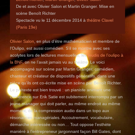
De et avec Olivier Salon et Martin Granger. Mise en
scène Benoît Richter
Spectacle vu le 11 décembre 2014 à
théâtre Clavel
(Paris 19e)
Olivier Salon
, en plus d’être mathématicien et membre de
l’Oulipo, est aussi comédien. S’il se montre avec ses
acolytes lors de lectures mensuelles, les
jeudis de l’oulipo à
la BNF
, on ne l’avait jamais vu au théâtre. Le voici
accompagné sur scène par Martin Granger, comédien,
chanteur et créateur de dispositifs génératifs, dans une
pièce qu’ils ont co-écrite mise en scène par Benoît Richter.
Le prétexte est bien trouvé : un pianiste animant une
conférence sur Erik Satie est subitement interrompu par un
jeune manager qui doit parler, au même endroit au même
moment, de la compression audio dans un topo aux
résonances managériales. Accoutrement, vocabulaire,
démarche intéressée ou non… Tout oppose l’esthète
maniéré à l’entrepreneur jargonnant façon Bill Gates, dont