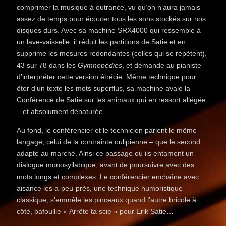
comprimer la musique à outrance, vu qu’on n’aura jamais
assez de temps pour écouter tous les sons stockés sur nos
disques durs. Avec sa machine SRX4000 qui ressemble à
un lave-vaisselle, il réduit les partitions de Satie et en
supprime les mesures redondantes (celles qui se répètent),
43 sur 78 dans les
Gymnopédies
, et demande au pianiste
d’interpréter cette version étrécie. Même technique pour
ôter d’un texte les mots superflus, sa machine avale la
Conférence de Satie sur les animaux qui en ressort allégée
– et absolument dénaturée.
Au fond, le conférencier et le technicien parlent le même
langage, celui de la contrainte oulipienne – que le second
adapte au marché. Ainsi ce passage où ils entament un
dialogue monosyllabique, avant de poursuivre avec des
mots longs et complexes. Le conférencier enchaîne avec
aisance les a-peu-près, une technique humoristique
classique, s’emmêle les pinceaux quand l’autre bricole à
côté, bafouille « Arrête ta scie » pour Erik Satie…