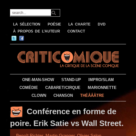
LA SÉLECTION
POÉSIE
LA CHARTE
DVD
À PROPOS DE L’AUTEUR
CONTACT
ONE-MAN-SHOW
STAND-UP
IMPRO/SLAM
COMÉDIE
CABARET/CIRQUE
MARIONNETTE
CLOWN
CHANSON
THÉÂÂÂTRE
Conférence en forme de
poire. Erik Satie vs Wall Street.
Benoît Richter
,
Martin Granger
,
Olivier Salon