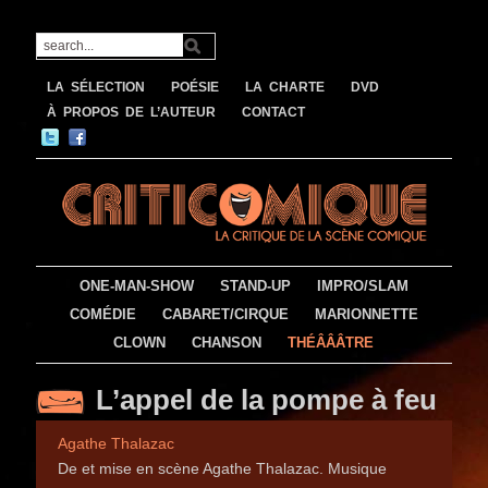
LA SÉLECTION
POÉSIE
LA CHARTE
DVD
À PROPOS DE L’AUTEUR
CONTACT
ONE-MAN-SHOW
STAND-UP
IMPRO/SLAM
COMÉDIE
CABARET/CIRQUE
MARIONNETTE
CLOWN
CHANSON
THÉÂÂÂTRE
L’appel de la pompe à feu
Agathe Thalazac
De et mise en scène Agathe Thalazac. Musique