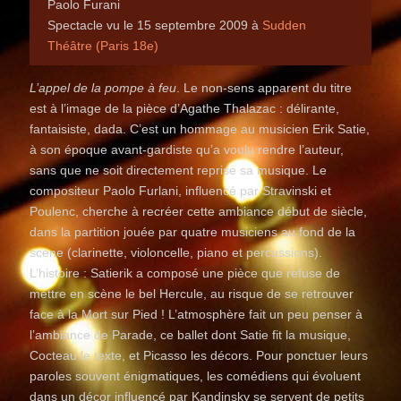
Paolo Furani
Spectacle vu le 15 septembre 2009 à
Sudden
Théâtre (Paris 18e)
L’appel de la pompe à feu
. Le non-sens apparent du titre
est à l’image de la pièce d’Agathe Thalazac : délirante,
fantaisiste, dada. C’est un hommage au musicien Erik Satie,
à son époque avant-gardiste qu’a voulu rendre l’auteur,
sans que ne soit directement reprise sa musique. Le
compositeur Paolo Furlani, influencé par Stravinski et
Poulenc, cherche à recréer cette ambiance début de siècle,
dans la partition jouée par quatre musiciens au fond de la
scène (clarinette, violoncelle, piano et percussions).
L’histoire : Satierik a composé une pièce que refuse de
mettre en scène le bel Hercule, au risque de se retrouver
face à la Mort sur Pied ! L’atmosphère fait un peu penser à
l’ambiance de Parade, ce ballet dont Satie fit la musique,
Cocteau le texte, et Picasso les décors. Pour ponctuer leurs
paroles souvent énigmatiques, les comédiens qui évoluent
dans un décor influencé par Kandinsky se servent de petits