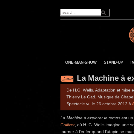
ONE-MAN-SHOW
STAND-UP
I
La Machine à ex
De H.G. Wells. Adaptation et mise
Thierry Le Gad. Musique de Chapel
Spectacle vu le 26 octobre 2012 à
A
La Machine à explorer le temps
est un 
Gulliver
, où H. G. Wells imagine une s
tourner à l’enfer quand l’utopie se mue 