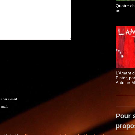
Quatre ch
os
L’Amant d
Pinter, pa
Antoine M
 par e-mail.
-mail.
Pour s
propo