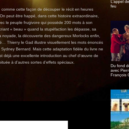
L’appel d
feu
 comme cette façon de découper le récit en heures
 peut être happé, dans cette histoire extraordinaire,
avec le peuple frugivore qui possède 200 mots à son
 criant « beau » quand la stupéfaction les dépasse, sa
a noyade, la découverte des dangereux Morlocks enfin,
té… Thierry le Gad illustre visuellement les mots énoncés
Sydney Bernard. Mais cette adaptation fidèle du livre ne
est déjà une excellente introduction au chef d’œuvre de
ituée à d’autres sortes d’effets spéciaux.
Du fond d
avec Pier
François C
Pierre-Yv
Chapalain