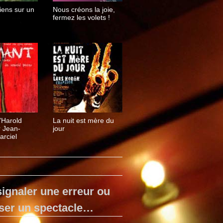
iens sur un
Nous créons la joie,
fermez les volets !
’Harold
La nuit est mère du
r Jean-
jour
arciel
ignaler une erreur ou
ser un spectacle…