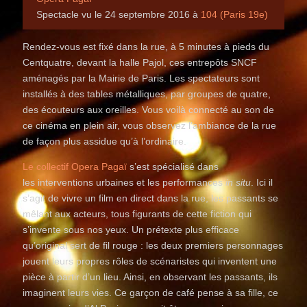
Spectacle vu le 24 septembre 2016 à
104 (Paris 19e)
Rendez-vous est fixé dans la rue, à 5 minutes à pieds du
Centquatre, devant la halle Pajol, ces entrepôts SNCF
aménagés par la Mairie de Paris. Les spectateurs sont
installés à des tables métalliques, par groupes de quatre,
des écouteurs aux oreilles. Vous voilà connecté au son de
ce cinéma en plein air, vous observez l’ambiance de la rue
de façon plus assidue qu’à l’ordinaire.
Le collectif Opera Pagaï
s’est spécialisé dans
les interventions urbaines et les performances
in situ
. Ici il
s’agit de vivre un film en direct dans la rue, les passants se
mêlant aux acteurs, tous figurants de cette fiction qui
s’invente sous nos yeux. Un prétexte plus efficace
qu’original sert de fil rouge : les deux premiers personnages
jouent leurs propres rôles de scénaristes qui inventent une
pièce à partir d’un lieu. Ainsi, en observant les passants, ils
imaginent leurs vies. Ce garçon de café pense à sa fille, ce