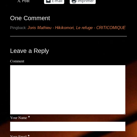
E-mail
Imprimer
One Comment
Joris Mathieu - Hikikomori, Le refuge - CRITICOMIQUE
Pingback:
Leave a Reply
Comment
Your Name
*
Your Email
*