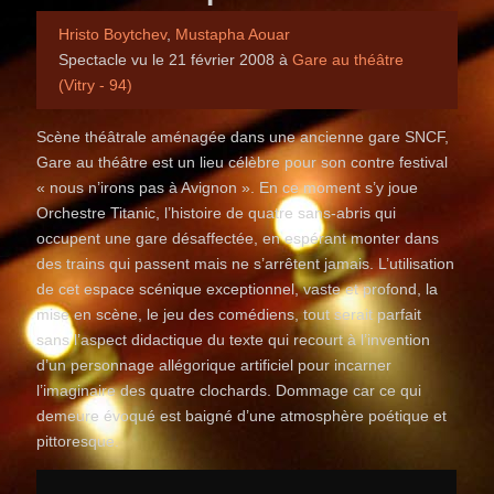
Hristo Boytchev
,
Mustapha Aouar
Spectacle vu le 21 février 2008 à
Gare au théâtre
(Vitry - 94)
Scène théâtrale aménagée dans une ancienne gare SNCF,
Gare au théâtre est un lieu célèbre pour son contre festival
« nous n’irons pas à Avignon ». En ce moment s’y joue
Orchestre Titanic, l’histoire de quatre sans-abris qui
occupent une gare désaffectée, en espérant monter dans
des trains qui passent mais ne s’arrêtent jamais. L’utilisation
de cet espace scénique exceptionnel, vaste et profond, la
mise en scène, le jeu des comédiens, tout serait parfait
sans l’aspect didactique du texte qui recourt à l’invention
d’un personnage allégorique artificiel pour incarner
l’imaginaire des quatre clochards. Dommage car ce qui
demeure évoqué est baigné d’une atmosphère poétique et
pittoresque.