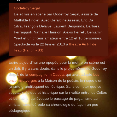
Godefroy Ségal
De et mis en scène par Godefroy Ségal, assisté de
Mathilde Priolet. Avec Géraldine Asselin, Eric Da
Silva, François Delaive, Laurent Desponds, Barbara
Ferraggioli, Nathalie Hanrion, Alexis Perret , Benjamin
Yvert et un chœur amateur entre 12 et 16 personnes.
Spectacle vu le 22 février 2013 à
théâtre Au Fil de
l'eau (Pantin - 93)
Ecrire aujourd’hui une épopée pour la mettre en scène est
un défi. Il y a sans doute, dans le projet même de Godefroy
Ségal, de la
compagnie In Cauda
, qui avait adapté
Les
onze mile verges
à la Maison de la poésie, le risque d’un
lyrisme grandiloquent ou féerique. Sans compter que ce
spectacle épique et historique sur la rivalité entre les Celtes
et les Latins, qui évoque le passage du paganisme au
christianisme, déroule sa chronologie de façon un peu
pédagogique.