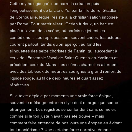
Cette mythologie gaélique narre la création puis
l’engloutissement de la cité d’Ys, par la fille du roi Gradlon
de Cornouaille, lequel résiste à la christianisation imposée
par Rome. Pour matérialiser l’Océan furieux, un bac est
placé à l’avant de la scène, où parfois se jettent les
comédiens… Les répliques sont souvent criées, les acteurs
courent partout, tandis qu’on aperçoit au fond les
silhouettes des seize choristes de Pantin, qui succèdent à
ceux de l’Ensemble Vocal de Saint-Quentin-en-Yvelines et
précèdent ceux du Mans. Les scènes charnelles alternent
avec des tableaux de meurtres soulignés à grand renfort de
liquide rouge, au fil de deux heures et quart assez
répétitives.
Si le texte déploie par moments une vraie force épique,
souvent le mélange entre un style écrit et argotique sonne
étrangement. Les registres se confondent sans se mêler,
comme si le ton juste n’avait pas été trouvé – mais
comment faire entendre de nos jours une épopée en évitant
tout maniérisme ? Une certaine force narrative émane