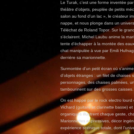
Le Turak, c’est une forme inventée par
théâtre d’objets, peuplée de petits m
salon au fond d’un lac », le créateur 
nappe, et nous plonge dans un univers
Téléchat de Roland Topor. Sur le grand
s’éclairent. Michel Laubu anime la ma
tente d’échapper à la montée des eaux
chat manipulée à vue par Emili Hufnage
derrière sa marionnette.
Surmontée d’un petit écran où s’anime
d’objets étranges : un filet de chaise
personnages, des chaises palmées, une
tambourinent sur des grosses caisses.
On est happé par le rock electro lourd
Vichard (guitare et clarinette basse) 
organiques illustrent chaque geste, cha
Marionnettes expressives, décor ingén
expérience scénique totale, dont l’uni