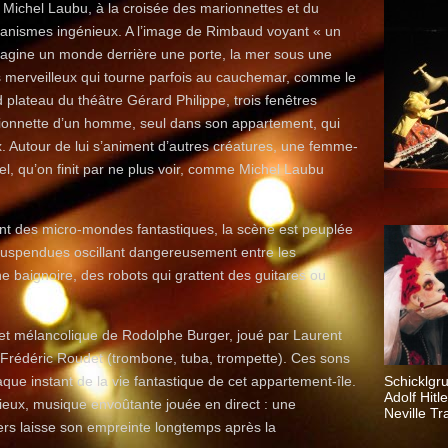
 Michel Laubu, à la croisée des marionnettes et du
écanismes ingénieux. A l’image de Rimbaud voyant « un
imagine un monde derrière une porte, la mer sous une
 merveilleux qui tourne parfois au cauchemar, comme le
 plateau du théâtre Gérard Philippe, trois fenêtres
rionnette d’un homme, seul dans son appartement, qui
. Autour de lui s’animent d’autres créatures, une femme-
l, qu’on finit par ne plus voir, comme Michel Laubu
nt des micro-mondes fantastiques, la scène est peuplée
s suspendues oscillant dangereusement entre les
 baignoire, des robots qui grattent des guitares ou
 et mélancolique de Rodolphe Burger, joué par Laurent
et Frédéric Roudet (trombone, tuba, trompette). Ces sons
que instant de la vie fantastique de cet appartement-île.
Schicklgru
Adolf Hitl
ieux, musique envoûtante jouée en direct : une
Neville Tr
vers laisse son empreinte longtemps après la