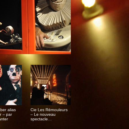
ber alias
Cie Les Rémouleurs
er – par
– Le nouveau
anter
spectacle
extraordinaire