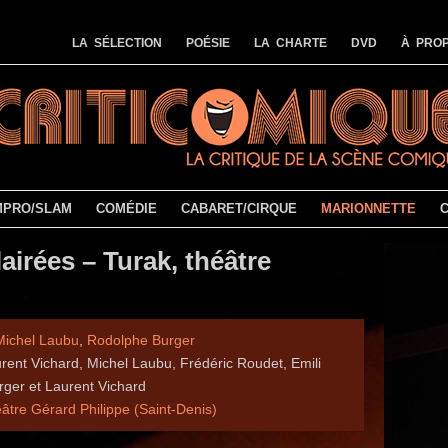
LA SÉLECTION
POÉSIE
LA CHARTE
DVD
À PROP
MPRO/SLAM
COMÉDIE
CABARET/CIRQUE
MARIONNETTE
airées – Turak, théâtre
Michel Laubu
,
Rodolphe Burger
ent Vichard, Michel Laubu, Frédéric Roudet, Emili
ger et Laurent Vichard
âtre Gérard Philippe (Saint-Denis)