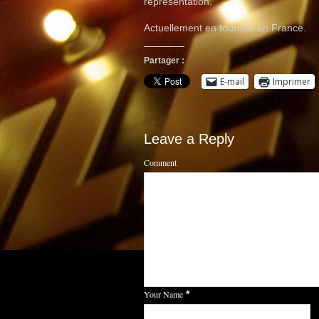
représentation.
Actuellement en tournée en France.
Partager :
E-mail
Imprimer
Leave a Reply
Comment
Your Name
*