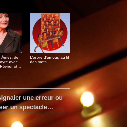
s Âmes, de
L’arbre d’amour, au fil
vayre avec
des mots
Février et
etti
ignaler une erreur ou
ser un spectacle…