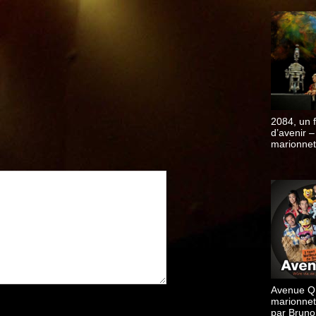
2084, un f
d’avenir –
marionnet
Philippe D
Avenue Q
marionnet
par Bruno