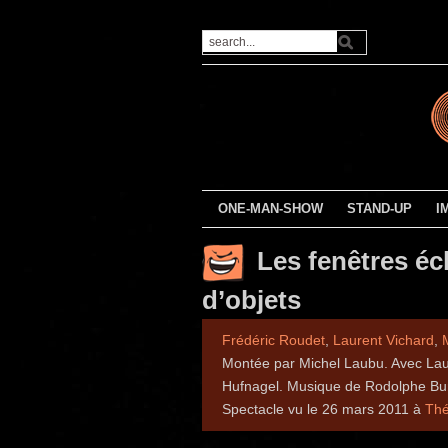
ONE-MAN-SHOW
STAND-UP
I
Les fenêtres écl
d’objets
Frédéric Roudet
,
Laurent Vichard
,
Montée par Michel Laubu. Avec Laur
Hufnagel. Musique de Rodolphe Bur
Spectacle vu le 26 mars 2011 à
Thé