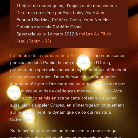
Théâtre de mannequins, d'objets et de machineries.
De et mis en scène par Alice Laloy. Avec Jean-
Edouard Bodziak, Frédéric Costa, Yann Nédélec.
Création musicale Frédéric Costa
Spectacle vu le 14 mars 2012 à
théâtre Au Fil de
l'eau (Pantin - 93)
Le théâtre de la marionnette à Paris
, dont l’une des scènes
principales est à Pantin, le long du canal de l’Ourcq,
présente des spectacles souvent expérimentaux, défrichant
de nouveaux terrains. Dans
Batailles
, les marionnettes
jouent un rôle peut-être marginal au regard des comédiens,
de la musique et des expériences menées en direct. Alice
Laloy a conçu et mis en scène cette création qui aurait
aussi bien s’appeler
Chutes
, en s’interrogeant longuement
sur le mouvement, la dynamique de ce qui résiste à
l’adversité.
Sur la scène sont réunis un technicien, un musicien qui
manie avec virtuosité machines et percussions, ainsi que