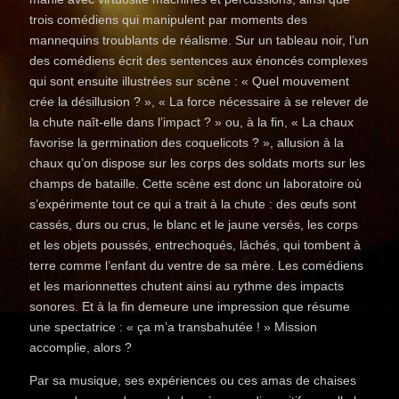
trois comédiens qui manipulent par moments des
mannequins troublants de réalisme. Sur un tableau noir, l’un
des comédiens écrit des sentences aux énoncés complexes
qui sont ensuite illustrées sur scène : « Quel mouvement
crée la désillusion ? », « La force nécessaire à se relever de
la chute naît-elle dans l’impact ? » ou, à la fin, « La chaux
favorise la germination des coquelicots ? », allusion à la
chaux qu’on dispose sur les corps des soldats morts sur les
champs de bataille. Cette scène est donc un laboratoire où
s’expérimente tout ce qui a trait à la chute : des œufs sont
cassés, durs ou crus, le blanc et le jaune versés, les corps
et les objets poussés, entrechoqués, lâchés, qui tombent à
terre comme l’enfant du ventre de sa mère. Les comédiens
et les marionnettes chutent ainsi au rythme des impacts
sonores. Et à la fin demeure une impression que résume
une spectatrice : « ça m’a transbahutée ! » Mission
accomplie, alors ?
Par sa musique, ses expériences ou ces amas de chaises