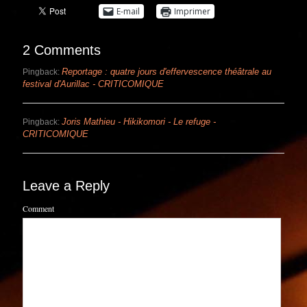
E-mail
Imprimer
2 Comments
Reportage : quatre jours d'effervescence théâtrale au
Pingback:
festival d'Aurillac - CRITICOMIQUE
Joris Mathieu - Hikikomori - Le refuge -
Pingback:
CRITICOMIQUE
Leave a Reply
Comment