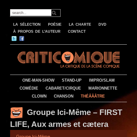
LA SÉLECTION
POÉSIE
LA CHARTE
DVD
À PROPOS DE L’AUTEUR
CONTACT
ONE-MAN-SHOW
STAND-UP
IMPRO/SLAM
COMÉDIE
CABARET/CIRQUE
MARIONNETTE
CLOWN
CHANSON
THÉÂÂÂTRE
Groupe Ici-Même – FIRST
LIFE, Aux armes et cætera
Groupe Ici-Même