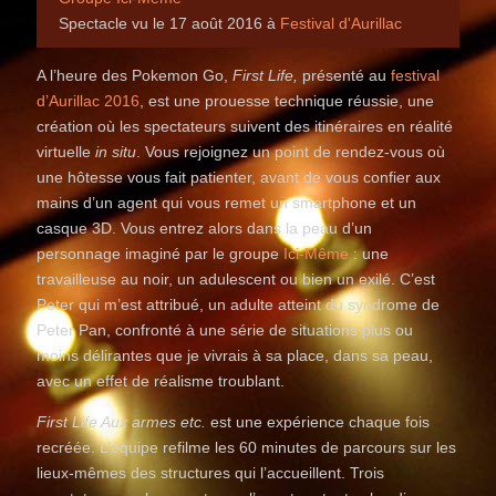
Spectacle vu le 17 août 2016 à
Festival d'Aurillac
A l’heure des Pokemon Go,
First Life,
présenté au
festival
d’Aurillac 2016
, est une prouesse technique réussie, une
création où les spectateurs suivent des itinéraires en réalité
virtuelle
in situ
. Vous rejoignez un point de rendez-vous où
une hôtesse vous fait patienter, avant de vous confier aux
mains d’un agent qui vous remet un smartphone et un
casque 3D. Vous entrez alors dans la peau d’un
personnage imaginé par le groupe
Ici-Même
: une
travailleuse au noir, un adulescent ou bien un exilé. C’est
Peter qui m’est attribué, un adulte atteint du syndrome de
Peter Pan, confronté à une série de situations plus ou
moins délirantes que je vivrais à sa place, dans sa peau,
avec un effet de réalisme troublant.
First Life Aux armes etc.
est une expérience chaque fois
recréée. L’équipe refilme les 60 minutes de parcours sur les
lieux-mêmes des structures qui l’accueillent. Trois