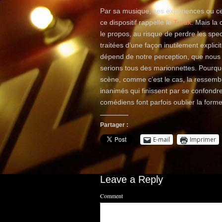
Par sa musique, ses expériences ou c
ce dispositif rappelle le
Turak
. Mais la 
le propos, au risque de perdre les spe
traitées d’une façon inutilement explic
dépend de notre perception, que nous
serions tous des marionnettes. Pourquo
scène, comme c’est le cas, la ressem
inanimés qui finissent par se confondre
comédiens font parfois oublier la for
Partager :
E-mail
Imprimer
Leave a Reply
Comment