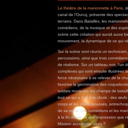
Le théâtre de la marionnette à Paris
, 
canal de l’Ourcq, présente des specta
terrains. Dans
Batailles
, les marionnet
comédiens, de la musique et des expér
scène cette création qui aurait aussi b
mouvement, la dynamique de ce qui rési
Sur la scène sont réunis un technicien
percussions, ainsi que trois comédie
de réalisme. Sur un tableau noir, l’u
complexes qui sont ensuite illustrées 
force nécessaire à se relever de la chut
favorise la germination des coquelicots
soldats morts sur les champs de batail
tout ce qui a trait à la chute : des œuf
corps et les objets poussés, entrechoq
de sa mère. Les comédiens et les mari
à la fin demeure une impression que r
Mission accomplie, alors ?