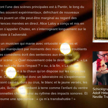
dont l’une des scènes principales est à Pantin, le long du
cles souvent expérimentaux, défrichant de nouveaux
tes jouent un rôle peut-être marginal au regard des
iences menées en direct. Alice Laloy a conçu et mis en
ien s’appeler
Chutes
, en s’interrogeant longuement sur le
ste à l’adversité.
, un musicien qui manie avec virtuosité machines et
ns qui manipulent par moments des mannequins troublants
n des comédiens écrit des sentences aux énoncés
sur scène : « Quel mouvement crée la désillusion ? », « La
e naît-elle dans l’impact ? » ou, à la fin, « La chaux
 ? », allusion à la chaux qu’on dispose sur les corps des
le. Cette scène est donc un laboratoire où s’expérimente
s sont cassés, durs ou crus, le blanc et le jaune versés, les
ués, lâchés, qui tombent à terre comme l’enfant du ventre
Schicklgru
Adolf Hitl
onnettes chutent ainsi au rythme des impacts sonores. Et
Neville Tr
ésume une spectatrice : « ça m’a transbahutée ! »