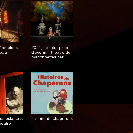
Rémouleurs
2084, un futur plein
veau
d’avenir – théâtre de
marionnettes par
aire
Philippe Dorin
es éclairées
Histoire de chaperons
héâtre