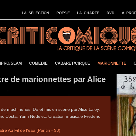
LA SÉLECTION
POÉSIE
LA CHARTE
DVD
À PROP
MPRO/SLAM
COMÉDIE
CABARET/CIRQUE
MARIONNETTE
âtre de marionnettes par Alice
de machineries. De et mis en scène par Alice Laloy.
ic Costa, Yann Nédélec. Création musicale Frédéric
âtre Au Fil de l'eau (Pantin - 93)