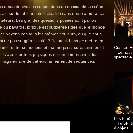
es amas de chaises suspendues au dessus de la scène,
craie sur le tableau intellectualise sans doute à outrance
ctateurs. Les grandes questions posées sont parfois
ite ou bavarde, lorsque est suggérée l’idée que le monde
 ne voyons pas tous les mêmes couleurs, ou que nous
i ne pas suggérer plutôt ? Ne suffit-il pas de mettre en
blance entre comédiens et mannequins, corps animés et
Cie Les 
– Le nou
 ? Avec leur trois physiques si complémentaires, les
spectacle
me fragmentaire de cet enchaînement de séquences.
extraordin
Les fenêtr
– Turak, t
d’objets