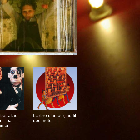
ber alias
L’arbre d’amour, au fil
er – par
des mots
anter