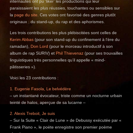
internautes ont pu ‘liker’ les productions qui leur
paraissaient les plus réussies, touchantes ou sensibles sur
la
page du site
. Ces votes ont favorisé des genres plutôt
originaux : du stand-up, du rap et des aphorismes.
Les trois contributions les plus plébiscitées sont celles de
Kerim Abbas
(pour son stand-up du confinement à l’ère du
ramadan),
Don Lord
(pour le morceau introductif à son
album de rap SURIV) et
Phil Thievenaz
​ (pour ses trouvailles
linguistiques très personnelles qu’il appelle « mind-
pâtisseries »).
Voici les 23 contributions :
1. Eugenie Fasola, Le belvédère
– un instantané évocateur, triste comme un nocturne urbain
teinté de halos, aperçue de sa lucarne –
2. Alexis Treboit, Je suis
– Sur la Suite « Clair de Lune » de Debussy exécutée par «
Frank Piano », le poète enregistre son premier poème