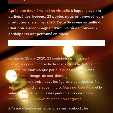
Après une deuxième scène virtuelle
à laquelle avaient
participé des lycéens, 23 poètes nous ont envoyé leurs
productions le 20 mai 2020. Cette 3e scène virtuelle du
Chat noir s’accompagnait d’un live où de nouveaux
participants ont performé en direct.
Le soir du 20 mai 2020, 23 contributions nous sont
parvenues pour honorer la 3e scène virtuelle du Chat noir.
Si notre live était marqué par quelques désagréments
(problèmes d’image, de son, décalages temporels entre
Romain et moi), trois nouvelles figures y participaient,
Nen
Terrien
auteur d’une super impro,
Massine Jade Kelaï
et le
vétéran
Tsu MC
, en plus des performances de
Elodie
Marie
,
Tonton Humanis
et
Marie-Lou Leghima.
A l’issue d’une semaine de votes sur facebook, les