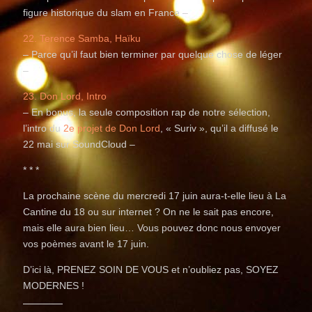
figure historique du slam en France –
22. Terence Samba, Haïku
– Parce qu’il faut bien terminer par quelque chose de léger
–
23. Don Lord, Intro
– En bonus, la seule composition rap de notre sélection,
l’intro du
2e projet de Don Lord
, « Suriv », qu’il a diffusé le
22 mai sur SoundCloud –
* * *
La prochaine scène du mercredi 17 juin aura-t-elle lieu à La
Cantine du 18 ou sur internet ? On ne le sait pas encore,
mais elle aura bien lieu… Vous pouvez donc nous envoyer
vos poèmes avant le 17 juin.
D’ici là, PRENEZ SOIN DE VOUS et n’oubliez pas, SOYEZ
MODERNES !