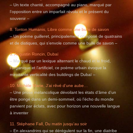
– Un texte chanté, accompagné au piano, marqué par
l’opposition entre un imparfait révolu et le présent du
souvenir –
8. Tonton Humanis, Libre comme une bulle de savon
– Un poème guilleret, principalement composé de quatrains
et de distiques, qui s’envole comme une bulle de savon –
9. Augustin Roncin, Dubaï
– Marqué par un lexique alternant le chaud et le froid,
l’organique et l’artificiel, ce poème urbain évoque la
miroitante verticalité des buildings de Dubaï –
10. Michèle Marie, J’ai rêvé d’une aube…
– Une prose mélancolique dévoilant les états d’âme d’un
être pongé dans un demi-sommeil, où l’écho du monde
parvient par éclats, avec pour horizon une nouvelle langue
à inventer
11. Stéphane Fall, Du matin jusqu’au soir
– En alexandrins qui se dérégulent sur la fin, une diatribe