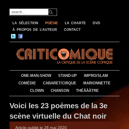
LA SÉLECTION
POÉSIE
LA CHARTE
DVD
À PROPOS DE L’AUTEUR
CONTACT
ONE-MAN-SHOW
STAND-UP
IMPRO/SLAM
COMÉDIE
CABARET/CIRQUE
MARIONNETTE
CLOWN
CHANSON
THÉÂÂÂTRE
Voici les 23 poèmes de la 3e
scène virtuelle du Chat noir
Article publié le 28 mai 2020