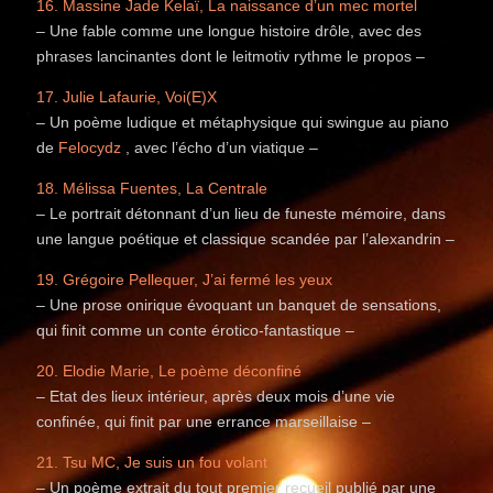
16. Massine Jade Kelaï, La naissance d’un mec mortel
– Une fable comme une longue histoire drôle, avec des
phrases lancinantes dont le leitmotiv rythme le propos –
17. Julie Lafaurie, Voi(E)X
– Un poème ludique et métaphysique qui swingue au piano
de
Felocydz
, avec l’écho d’un viatique –
18. Mélissa Fuentes, La Centrale
– Le portrait détonnant d’un lieu de funeste mémoire, dans
une langue poétique et classique scandée par l’alexandrin –
19. Grégoire Pellequer, J’ai fermé les yeux
– Une prose onirique évoquant un banquet de sensations,
qui finit comme un conte érotico-fantastique –
20. Elodie Marie, Le poème déconfiné
– Etat des lieux intérieur, après deux mois d’une vie
confinée, qui finit par une errance marseillaise –
21. Tsu MC, Je suis un fou volant
– Un poème extrait du tout premier recueil publié par une